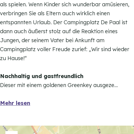
l
als spielen. Wenn Kinder sich wunderbar amüsieren,
t
a
verbringen Sie als Eltern auch wirklich einen
z
t
entspannten Urlaub. Der Campingplatz De Paal ist
D
z
dann auch äußerst stolz auf die Reaktion eines
e
D
Jungen, der seinem Vater bei Ankunft am
P
e
Campingplatz voller Freude zurief: „Wir sind wieder
a
P
zu Hause!“
a
a
l
a
Nachhaltig und gastfreundlich
l
Dieser mit einem goldenen Greenkey ausgeze…
Mehr lesen