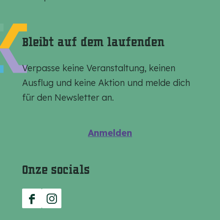
i
i
i
l
l
l
e
e
e
Bleibt auf dem laufenden
n
n
n
a
a
a
Verpasse keine Veranstaltung, keinen
u
u
u
Ausflug und keine Aktion und melde dich
f
f
f
für den Newsletter an.
F
E
W
a
m
h
Anmelden
c
a
a
e
i
t
Onze socials
b
l
s
o
A
o
p
F
I
k
p
a
n