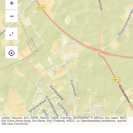
+
−
Leaflet
|
Sources: Esri, HERE, Garmin, USGS, Intermap, INCREMENT P, NRCan, Esri Japan, METI,
Esri China (Hong Kong), Esri Korea, Esri (Thailand), NGCC, (c) OpenStreetMap contributors, and the
GIS User Community