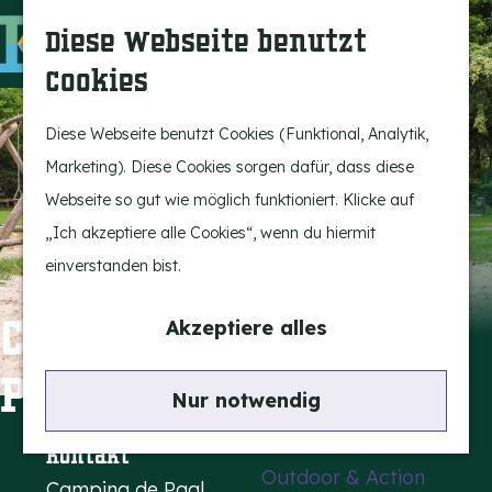
Bergeijk erleben
S
K
Diese Webseite benutzt
Unterhaltung
u
a
M
Cookies
Freizeit
c
r
e
G
h
t
n
e
Diese Webseite benutzt Cookies (Funktional, Analytik,
Highlights
e
e
ü
h
Marketing). Diese Cookies sorgen dafür, dass diese
Rietveld & Ruys
n
e
Webseite so gut wie möglich funktioniert. Klicke auf
Geschichten und
n
„Ich akzeptiere alle Cookies“, wenn du hiermit
Traditionen
S
einverstanden bist.
Museen, Kunst und
i
Design
e
Campingplatz De
Akzeptiere alles
z
Paal
Aktiv im Freien
u
Nur notwendig
Radfahren
r
Wandern
H
Kontakt
Outdoor & Action
o
Camping de Paal