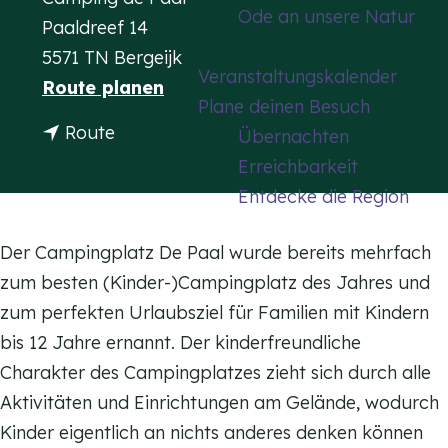
Ode an unsere Natur
m
Paaldreef 14
e
5571 TN Bergeijk
Veranstaltungskalender
p
b
Route planen
Plane deinen Besuch
a
i
b
Route
Übernachten
g
s
i
Erreichbarkeit
e
C
s
Entdecke die Region
a
C
m
a
Der Campingplatz De Paal wurde bereits mehrfach
p
m
zum besten (Kinder-)Campingplatz des Jahres und
i
p
zum perfekten Urlaubsziel für Familien mit Kindern
n
i
bis 12 Jahre ernannt. Der kinderfreundliche
g
n
Charakter des Campingplatzes zieht sich durch alle
p
g
Aktivitäten und Einrichtungen am Gelände, wodurch
l
p
Kinder eigentlich an nichts anderes denken können
a