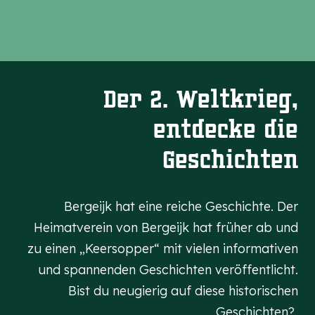
erkannt zu werden, verwandelten sich die
Hexen in schwarze Katzen. Und wenn man
als Mann hier allein vorbeiging? Dann
lockten die Hexen dich in den Kreis, und du
musstest mittanzen. Manchmal mit fatalen
Der 2. Weltkrieg,
Folgen. Traust du dich?
entdecke die
Geschichten
Bergeijk hat eine reiche Geschichte. Der
Heimatverein von Bergeijk hat früher ab und
zu einen „Keersopper“ mit vielen informativen
und spannenden Geschichten veröffentlicht.
Bist du neugierig auf diese historischen
Geschichten?