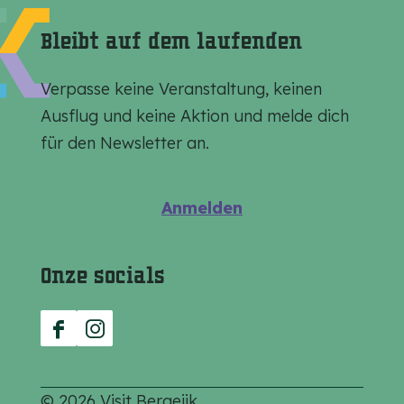
Bleibt auf dem laufenden
Verpasse keine Veranstaltung, keinen
Ausflug und keine Aktion und melde dich
für den Newsletter an.
Anmelden
Onze socials
F
I
a
n
c
s
© 2026 Visit Bergeijk