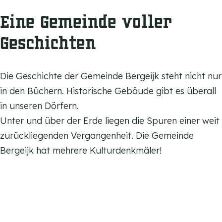
s
o
e
Eine Gemeinde voller
n
t
a
v
Geschichten
l
e
t
l
Die Geschichte der Gemeinde Bergeijk steht nicht nur
a
d
in den Büchern. Historische Gebäude gibt es überall
l
W
in unseren Dörfern.
e
a
Unter und über der Erde liegen die Spuren einer weit
s
l
zurückliegenden Vergangenheit. Die Gemeinde
k
Bergeijk hat mehrere Kulturdenkmäler!