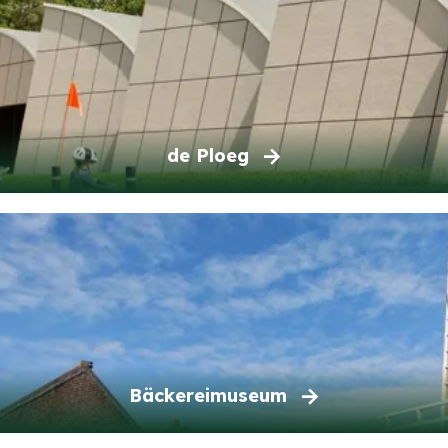
de Ploeg
Bäckereimuseum