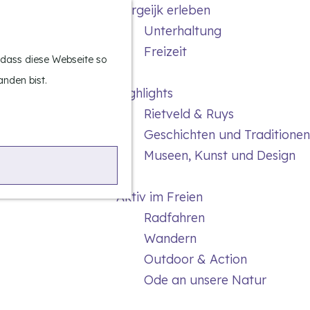
Bergeijk erleben
S
K
Unterhaltung
u
a
M
Freizeit
c
r
e
, dass diese Webseite so
h
t
n
anden bist.
Highlights
e
e
ü
Rietveld & Ruys
n
Geschichten und Traditionen
Museen, Kunst und Design
Aktiv im Freien
Radfahren
Wandern
Outdoor & Action
Ode an unsere Natur