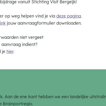
bijdrage vanuit Stichting Visit Bergeijk!
er op weg helpen vind je via
deze pagina
.
ink
jouw aanvraagformulier downloaden.
orwaarden niet vergeet
w aanvraag indient?
 je
hier
.
rlijk. Aan de ene kant hebben we een landelijke uitstr
de Brainportregio.