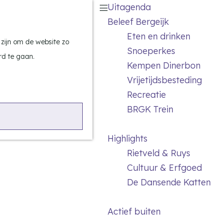
Uitagenda
Z
Beleef Bergeijk
o
M
Eten en drinken
e
e
 zijn om de website zo
Snoeperkes
k
n
rd te gaan.
Kempen Dinerbon
e
u
Vrijetijdsbesteding
n
Recreatie
BRGK Trein
Highlights
Rietveld & Ruys
Cultuur & Erfgoed
De Dansende Katten
Actief buiten