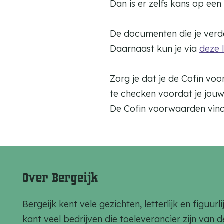
Dan is er zelfs kans op een 
De documenten die je verd
Daarnaast kun je via
deze l
Zorg je dat je de Cofin vo
te checken voordat je jou
De Cofin voorwaarden vind
Over Bergeijk
Bergeijk kent vele gezichten, letterlijk en figuu
kant veel bedrijven die toeleverancier zijn van 