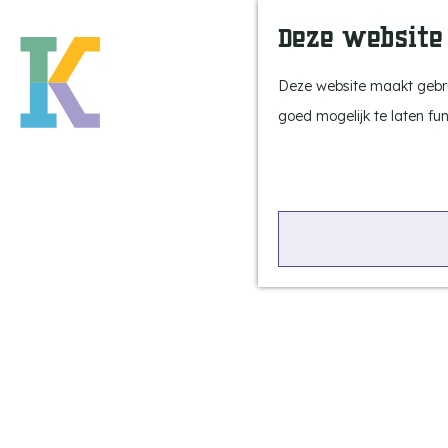
Deze website
Deze website maakt gebrui
goed mogelijk te laten fu
G
a
n
a
a
r
Cofinancierin
d
g
e
h
o