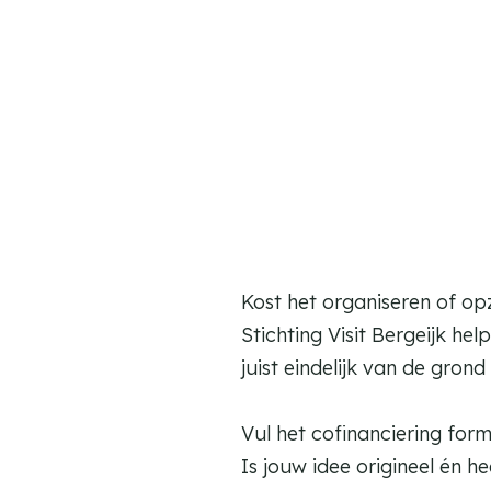
m
e
p
a
g
e
Kost het organiseren of op
Stichting Visit Bergeijk h
juist eindelijk van de grond 
Vul het cofinanciering form
Is jouw idee origineel én he