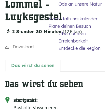
Lommel -
Ode an unsere Natur
m
e
Luyksgestel
Veranstaltungskalender
p
Plane deinen Besuch
a
2 Stunden 30 Minuten
(12,8 km)
Übernachten
g
Erreichbarkeit
e
Download
Entdecke die Region
Das wirst du sehen
Das wirst du sehen
Startpunkt:
Bushalte Vossemeren