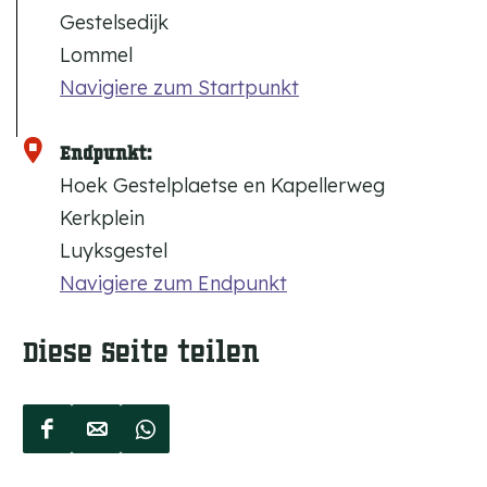
Gestelsedijk
Lommel
Navigiere zum Startpunkt
Endpunkt:
Hoek Gestelplaetse en Kapellerweg
Kerkplein
Luyksgestel
Navigiere zum Endpunkt
Diese Seite teilen
D
D
D
i
i
i