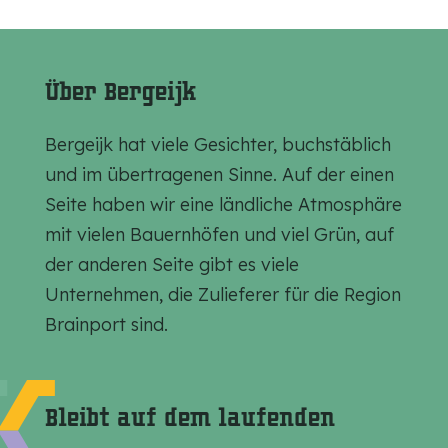
e
e
e
s
s
s
e
e
e
Über Bergeijk
S
S
S
e
e
e
Bergeijk hat viele Gesichter, buchstäblich
i
i
i
und im übertragenen Sinne. Auf der einen
t
t
t
Seite haben wir eine ländliche Atmosphäre
e
e
e
mit vielen Bauernhöfen und viel Grün, auf
t
t
t
der anderen Seite gibt es viele
e
e
e
Unternehmen, die Zulieferer für die Region
i
i
i
Brainport sind.
l
l
l
e
e
e
n
n
n
Bleibt auf dem laufenden
a
a
a