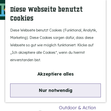
Bergeijk erleben
S
K
Diese Webseite benutzt
Unterhaltung
u
a
M
Cookies
Freizeit
c
r
e
G
h
t
n
e
Diese Webseite benutzt Cookies (Funktional, Analytik,
Highlights
e
e
ü
h
Marketing). Diese Cookies sorgen dafür, dass diese
Rietveld & Ruys
n
e
Webseite so gut wie möglich funktioniert. Klicke auf
Geschichten und
n
„Ich akzeptiere alle Cookies“, wenn du hiermit
Traditionen
S
einverstanden bist.
Museen, Kunst und
i
Design
e
Akzeptiere alles
z
Aktiv im Freien
u
Nur notwendig
Radfahren
r
Wandern
H
Outdoor & Action
o