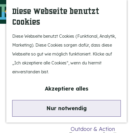
Bergeijk erleben
S
K
Diese Webseite benutzt
Unterhaltung
u
a
M
Cookies
Freizeit
c
r
e
G
h
t
n
e
Diese Webseite benutzt Cookies (Funktional, Analytik,
Highlights
e
e
ü
h
Marketing). Diese Cookies sorgen dafür, dass diese
Rietveld & Ruys
n
e
Webseite so gut wie möglich funktioniert. Klicke auf
Geschichten und
n
„Ich akzeptiere alle Cookies“, wenn du hiermit
Traditionen
S
einverstanden bist.
Museen, Kunst und
i
Design
e
Akzeptiere alles
z
Aktiv im Freien
u
Nur notwendig
Radfahren
r
Wandern
H
Outdoor & Action
o