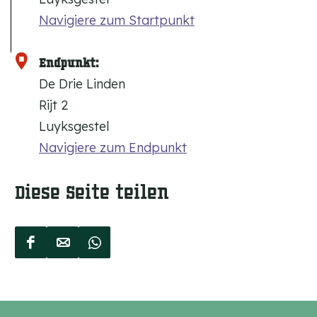
Navigiere zum Startpunkt
Endpunkt:
De Drie Linden
Rijt 2
Luyksgestel
Navigiere zum Endpunkt
Diese Seite teilen
D
D
D
i
i
i
e
e
e
s
s
s