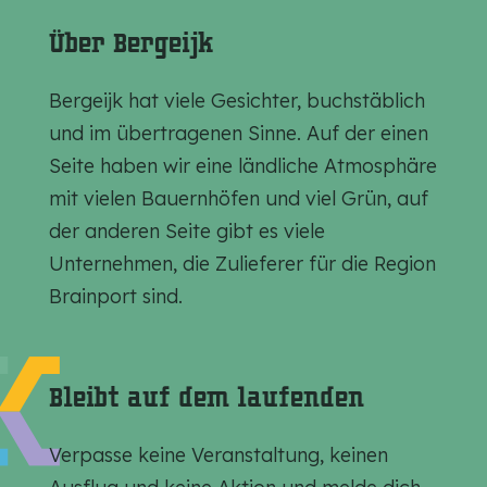
e
e
e
Über Bergeijk
S
S
S
e
e
e
Bergeijk hat viele Gesichter, buchstäblich
i
i
i
und im übertragenen Sinne. Auf der einen
t
t
t
Seite haben wir eine ländliche Atmosphäre
e
e
e
mit vielen Bauernhöfen und viel Grün, auf
t
t
t
der anderen Seite gibt es viele
e
e
e
Unternehmen, die Zulieferer für die Region
i
i
i
Brainport sind.
l
l
l
e
e
e
n
n
n
Bleibt auf dem laufenden
a
a
a
u
u
u
Verpasse keine Veranstaltung, keinen
f
f
f