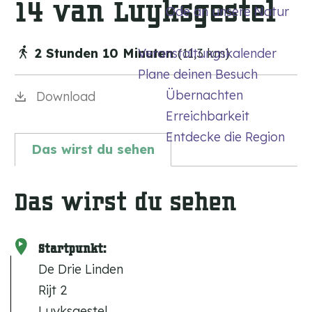
14 van Luyksgestel
Ode an unsere Natur
m
e
2 Stunden 10 Minuten
Veranstaltungskalender
(11,3 km)
p
Plane deinen Besuch
a
Übernachten
Download
g
Erreichbarkeit
e
Entdecke die Region
Das wirst du sehen
Das wirst du sehen
Startpunkt:
De Drie Linden
Rijt 2
Luyksgestel