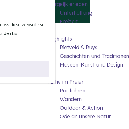
Bergeijk erleben
S
K
Unterhaltung
u
a
M
Freizeit
c
r
e
, dass diese Webseite so
h
t
n
anden bist.
Highlights
e
e
ü
Rietveld & Ruys
n
Geschichten und Traditionen
Museen, Kunst und Design
Aktiv im Freien
Radfahren
Wandern
Outdoor & Action
Ode an unsere Natur