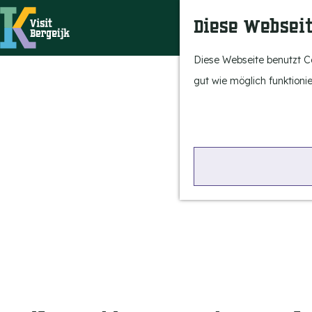
Diese Websei
G
Diese Webseite benutzt Co
e
gut wie möglich funktionie
h
e
n
S
i
e
z
u
r
H
o