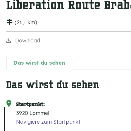
Liberation Route Bra
m
e
(26,1 km)
p
a
Download
g
e
Das wirst du sehen
Das wirst du sehen
Startpunkt:
3920 Lommel
Navigiere zum Startpunkt