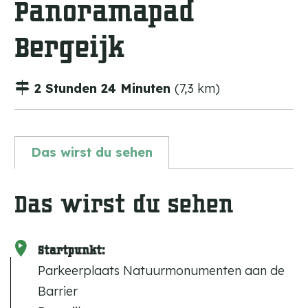
Panoramapad
m
e
Bergeijk
p
a
2 Stunden 24 Minuten
(7,3 km)
g
e
Das wirst du sehen
Das wirst du sehen
Startpunkt:
Parkeerplaats Natuurmonumenten aan de
Barrier