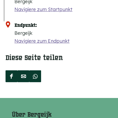
Bergeijk
Navigiere zum Startpunkt
Endpunkt:
Bergeijk
Navigiere zum Endpunkt
Diese Seite teilen
D
D
D
i
i
i
e
e
e
s
s
s
e
e
e
Über Bergeijk