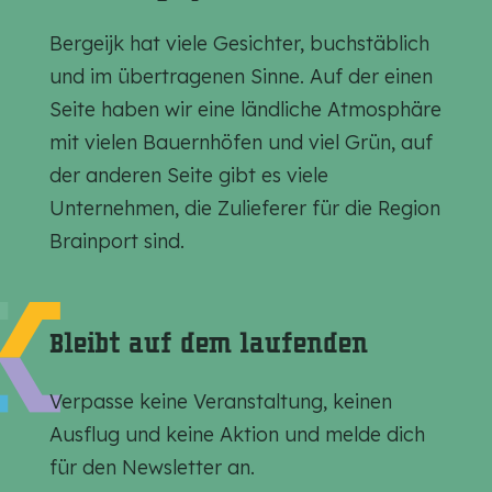
S
S
S
e
e
e
Bergeijk hat viele Gesichter, buchstäblich
i
i
i
und im übertragenen Sinne. Auf der einen
t
t
t
Seite haben wir eine ländliche Atmosphäre
e
e
e
mit vielen Bauernhöfen und viel Grün, auf
t
t
t
der anderen Seite gibt es viele
e
e
e
Unternehmen, die Zulieferer für die Region
i
i
i
Brainport sind.
l
l
l
e
e
e
n
n
n
Bleibt auf dem laufenden
a
a
a
u
u
u
Verpasse keine Veranstaltung, keinen
f
f
f
Ausflug und keine Aktion und melde dich
F
E
W
für den Newsletter an.