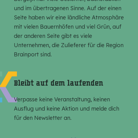
e
e
e
und im übertragenen Sinne. Auf der einen
i
i
i
Seite haben wir eine ländliche Atmosphäre
t
t
t
mit vielen Bauernhöfen und viel Grün, auf
e
e
e
der anderen Seite gibt es viele
t
t
t
Unternehmen, die Zulieferer für die Region
e
e
e
Brainport sind.
i
i
i
l
l
l
e
e
e
Bleibt auf dem laufenden
n
n
n
a
a
a
Verpasse keine Veranstaltung, keinen
u
u
u
Ausflug und keine Aktion und melde dich
f
f
f
für den Newsletter an.
F
E
W
a
m
h