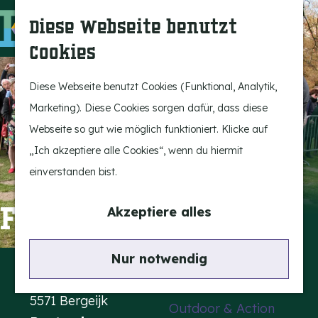
Bergeijk erleben
S
K
Diese Webseite benutzt
Unterhaltung
u
a
M
Cookies
Freizeit
c
r
e
G
h
t
n
e
Diese Webseite benutzt Cookies (Funktional, Analytik,
Highlights
e
e
ü
h
Marketing). Diese Cookies sorgen dafür, dass diese
Rietveld & Ruys
n
e
Webseite so gut wie möglich funktioniert. Klicke auf
Geschichten und
n
„Ich akzeptiere alle Cookies“, wenn du hiermit
Traditionen
S
einverstanden bist.
Museen, Kunst und
i
Design
e
Fliesenrelief
Akzeptiere alles
z
Aktiv im Freien
u
Kontakt
Nur notwendig
Radfahren
r
Riethovensedijk 20
Wandern
H
5571 Bergeijk
Outdoor & Action
o