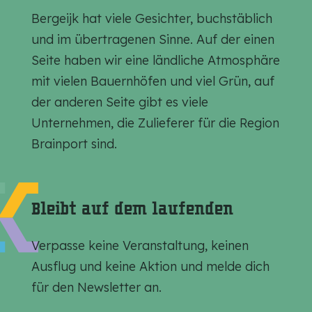
S
S
S
Bergeijk hat viele Gesichter, buchstäblich
e
e
e
und im übertragenen Sinne. Auf der einen
i
i
i
Seite haben wir eine ländliche Atmosphäre
t
t
t
mit vielen Bauernhöfen und viel Grün, auf
e
e
e
der anderen Seite gibt es viele
t
t
t
Unternehmen, die Zulieferer für die Region
e
e
e
Brainport sind.
i
i
i
l
l
l
e
e
e
Bleibt auf dem laufenden
n
n
n
a
a
a
Verpasse keine Veranstaltung, keinen
u
u
u
Ausflug und keine Aktion und melde dich
f
f
f
für den Newsletter an.
F
E
W