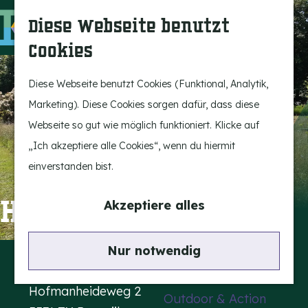
Bergeijk erleben
S
K
Diese Webseite benutzt
Unterhaltung
u
a
M
Cookies
Freizeit
c
r
e
G
h
t
n
e
Diese Webseite benutzt Cookies (Funktional, Analytik,
Highlights
e
e
ü
h
Marketing). Diese Cookies sorgen dafür, dass diese
Rietveld & Ruys
n
e
Webseite so gut wie möglich funktioniert. Klicke auf
Geschichten und
n
„Ich akzeptiere alle Cookies“, wenn du hiermit
Traditionen
S
einverstanden bist.
Museen, Kunst und
i
Design
e
Hofmanheide
Akzeptiere alles
z
Aktiv im Freien
u
Kontakt
Nur notwendig
Radfahren
r
Hofmanheide
Wandern
H
Hofmanheideweg 2
Outdoor & Action
o