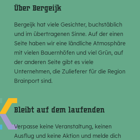
s
s
s
Über Bergeijk
e
e
e
S
S
S
Bergeijk hat viele Gesichter, buchstäblich
e
e
e
und im übertragenen Sinne. Auf der einen
i
i
i
Seite haben wir eine ländliche Atmosphäre
t
t
t
mit vielen Bauernhöfen und viel Grün, auf
e
e
e
der anderen Seite gibt es viele
t
t
t
Unternehmen, die Zulieferer für die Region
e
e
e
Brainport sind.
i
i
i
l
l
l
e
e
e
Bleibt auf dem laufenden
n
n
n
a
a
a
Verpasse keine Veranstaltung, keinen
u
u
u
Ausflug und keine Aktion und melde dich