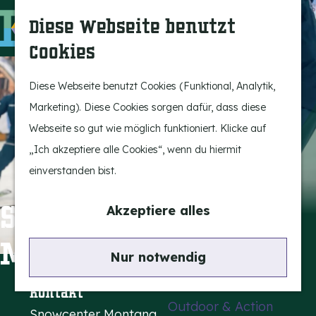
Bergeijk erleben
S
K
Diese Webseite benutzt
Unterhaltung
u
a
M
Cookies
Freizeit
c
r
e
G
h
t
n
e
Diese Webseite benutzt Cookies (Funktional, Analytik,
Highlights
e
e
ü
h
Marketing). Diese Cookies sorgen dafür, dass diese
Rietveld & Ruys
n
e
Webseite so gut wie möglich funktioniert. Klicke auf
Geschichten und
n
„Ich akzeptiere alle Cookies“, wenn du hiermit
Traditionen
S
einverstanden bist.
Museen, Kunst und
i
Design
e
Snowcenter
Akzeptiere alles
z
Montana
Aktiv im Freien
u
Nur notwendig
Radfahren
r
Wandern
H
Kontakt
Outdoor & Action
o
Snowcenter Montana