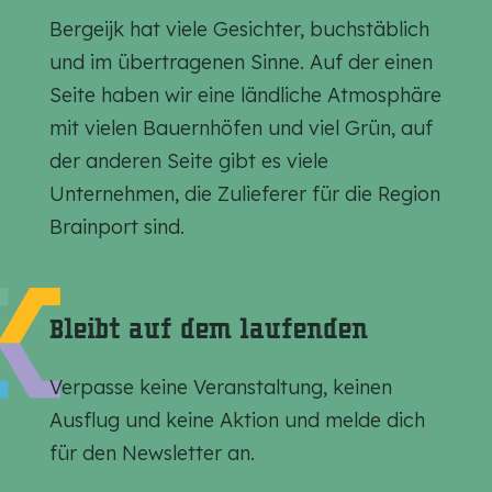
S
S
S
Bergeijk hat viele Gesichter, buchstäblich
e
e
e
und im übertragenen Sinne. Auf der einen
i
i
i
Seite haben wir eine ländliche Atmosphäre
t
t
t
mit vielen Bauernhöfen und viel Grün, auf
e
e
e
der anderen Seite gibt es viele
t
t
t
Unternehmen, die Zulieferer für die Region
e
e
e
Brainport sind.
i
i
i
l
l
l
e
e
e
Bleibt auf dem laufenden
n
n
n
a
a
a
Verpasse keine Veranstaltung, keinen
u
u
u
Ausflug und keine Aktion und melde dich
f
f
f
für den Newsletter an.
F
E
W