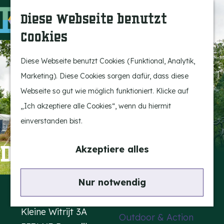
Bergeijk erleben
S
K
Diese Webseite benutzt
Unterhaltung
u
a
M
Cookies
Freizeit
c
r
e
G
h
t
n
e
Diese Webseite benutzt Cookies (Funktional, Analytik,
Highlights
e
e
ü
h
Marketing). Diese Cookies sorgen dafür, dass diese
Rietveld & Ruys
n
e
Webseite so gut wie möglich funktioniert. Klicke auf
Geschichten und
n
„Ich akzeptiere alle Cookies“, wenn du hiermit
Traditionen
S
einverstanden bist.
Museen, Kunst und
i
Design
e
De Kleine Witrijt
Akzeptiere alles
z
Aktiv im Freien
u
Kontakt
Nur notwendig
Radfahren
r
Thuysgrond
Wandern
H
Kleine Witrijt 3A
Outdoor & Action
o