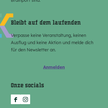
Brainport sind.
i
i
i
l
l
l
e
e
e
Bleibt auf dem laufenden
n
n
n
a
a
a
Verpasse keine Veranstaltung, keinen
u
u
u
Ausflug und keine Aktion und melde dich
f
f
f
für den Newsletter an.
F
E
W
a
m
h
Anmelden
c
a
a
e
i
t
Onze socials
b
l
s
o
A
o
p
F
I
k
p