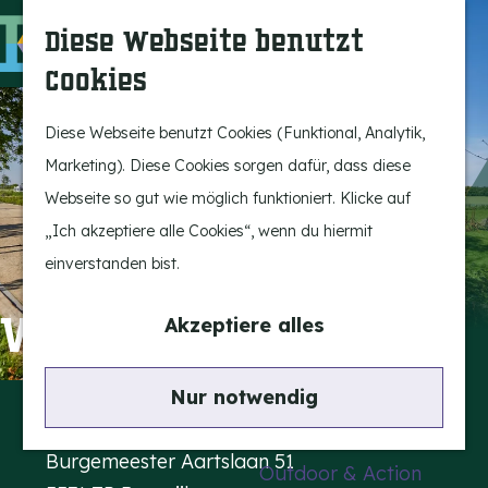
Bergeijk erleben
S
K
Diese Webseite benutzt
Unterhaltung
u
a
M
Cookies
Freizeit
c
r
e
G
h
t
n
e
Diese Webseite benutzt Cookies (Funktional, Analytik,
Highlights
e
e
ü
h
Marketing). Diese Cookies sorgen dafür, dass diese
Rietveld & Ruys
n
e
Webseite so gut wie möglich funktioniert. Klicke auf
Geschichten und
n
„Ich akzeptiere alle Cookies“, wenn du hiermit
Traditionen
S
einverstanden bist.
Museen, Kunst und
i
Design
e
Verblijf bij Hygge
Akzeptiere alles
z
Aktiv im Freien
u
Kontakt
Nur notwendig
Radfahren
r
Verblijf bij Hygge
Wandern
H
Burgemeester Aartslaan 51
Outdoor & Action
o