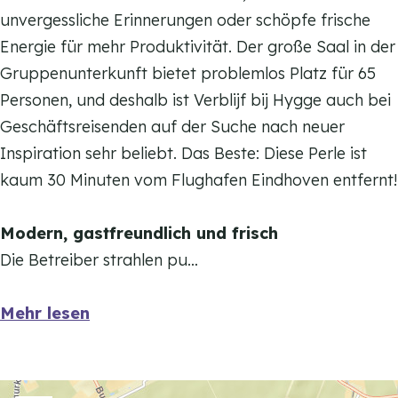
H
j
unvergessliche Erinnerungen oder schöpfe frische
y
H
Energie für mehr Produktivität. Der große Saal in der
g
y
Gruppenunterkunft bietet problemlos Platz für 65
g
g
Personen, und deshalb ist Verblijf bij Hygge auch bei
e
g
Geschäftsreisenden auf der Suche nach neuer
e
Inspiration sehr beliebt. Das Beste: Diese Perle ist
kaum 30 Minuten vom Flughafen Eindhoven entfernt!
Modern, gastfreundlich und frisch
Die Betreiber strahlen pu…
Mehr lesen