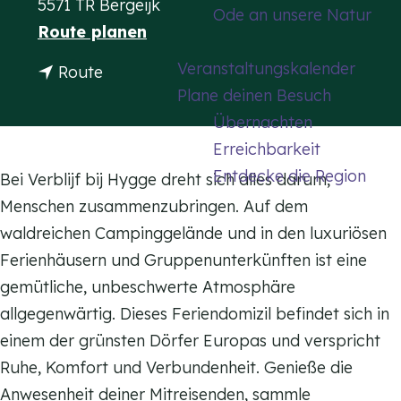
5571 TR Bergeijk
Ode an unsere Natur
m
b
Route planen
e
i
Veranstaltungskalender
b
Route
p
s
Plane deinen Besuch
i
a
V
Übernachten
s
g
e
Erreichbarkeit
V
e
r
Entdecke die Region
e
Bei Verblijf bij Hygge dreht sich alles darum,
b
r
Menschen zusammenzubringen. Auf dem
l
b
waldreichen Campinggelände und in den luxuriösen
i
l
Ferienhäusern und Gruppenunterkünften ist eine
j
i
gemütliche, unbeschwerte Atmosphäre
f
j
allgegenwärtig. Dieses Feriendomizil befindet sich in
b
f
einem der grünsten Dörfer Europas und verspricht
i
b
Ruhe, Komfort und Verbundenheit. Genieße die
j
i
Anwesenheit deiner Mitreisenden, sammle