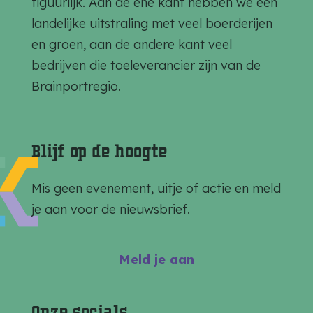
figuurlijk. Aan de ene kant hebben we een
p
p
p
landelijke uitstraling met veel boerderijen
a
a
a
en groen, aan de andere kant veel
g
g
g
bedrijven die toeleverancier zijn van de
i
i
i
Brainportregio.
n
n
n
a
a
a
o
o
o
Blijf op de hoogte
p
p
p
F
e
W
Mis geen evenement, uitje of actie en meld
a
-
h
je aan voor de nieuwsbrief.
c
m
a
e
a
t
Meld je aan
b
i
s
o
l
A
Onze socials