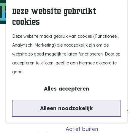
Uitagenda
Z
Deze website gebruikt
Beleef Bergeijk
o
M
cookies
Eten en drinken
e
e
G
Snoeperkes
k
n
a
Deze website maakt gebruik van cookies (Functioneel,
Kempen Dinerbon
e
u
n
Analytisch, Marketing) die noodzakelijk zijn om de
Vrijetijdsbesteding
n
a
website zo goed mogelijk te laten functioneren. Door op
Recreatie
a
accepteren te klikken, geef je aan hiermee akkoord te
BRGK Trein
r
gaan.
d
Highlights
e
Alles accepteren
Rietveld & Ruys
h
Cultuur & Erfgoed
o
Alleen noodzakelijk
De Dansende Katten
m
e
Actief buiten
p