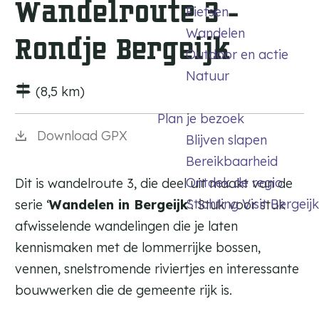
Wandelroute 3 -
Fietsen
a
Wandelen
g
Rondje Bergeijk
Outdoor en actie
e
Natuur
(8,5 km)
Plan je bezoek
Download GPX
Blijven slapen
Bereikbaarheid
Ontdek de regio
Dit is wandelroute 3, die deel uit maakt van de
Stichting Visit Bergeijk
serie ‘
Wandelen in Bergeijk
’. Stuk voor stuk
afwisselende wandelingen die je laten
kennismaken met de lommerrijke bossen,
vennen, snelstromende riviertjes en interessante
bouwwerken die de gemeente rijk is.