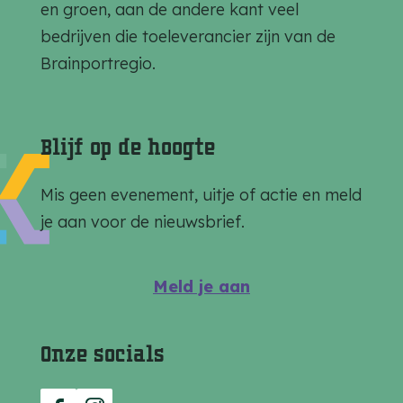
a
a
a
en groen, aan de andere kant veel
g
g
g
bedrijven die toeleverancier zijn van de
i
i
i
Brainportregio.
n
n
n
a
a
a
o
o
o
Blijf op de hoogte
p
p
p
F
e
W
Mis geen evenement, uitje of actie en meld
a
-
h
je aan voor de nieuwsbrief.
c
m
a
e
a
t
Meld je aan
b
i
s
o
l
A
Onze socials
o
p
k
p