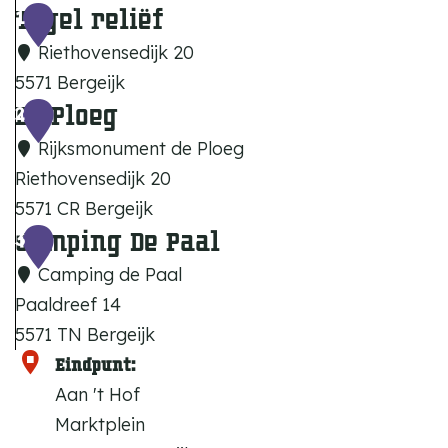
Tegel reliëf
1
Riethovensedijk 20
5571 Bergeijk
De Ploeg
T
2
e
Rijksmonument de Ploeg
g
Riethovensedijk 20
e
5571 CR Bergeijk
l
Camping De Paal
D
3
r
e
Camping de Paal
e
P
Paaldreef 14
l
l
5571 TN Bergeijk
i
o
C
Eindpunt:
ë
e
a
Aan 't Hof
f
g
m
Marktplein