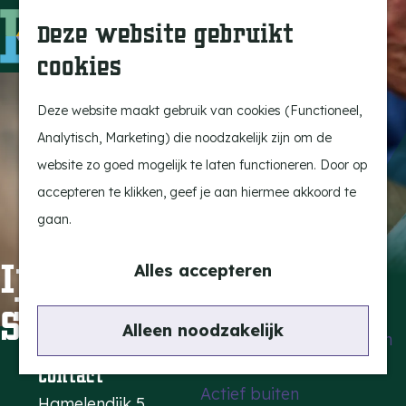
Uitagenda
Z
Deze website gebruikt
Beleef Bergeijk
o
M
cookies
Eten en drinken
e
e
G
Snoeperkes
k
n
a
Deze website maakt gebruik van cookies (Functioneel,
Kempen Dinerbon
e
u
n
Analytisch, Marketing) die noodzakelijk zijn om de
Vrijetijdsbesteding
n
a
website zo goed mogelijk te laten functioneren. Door op
Recreatie
a
accepteren te klikken, geef je aan hiermee akkoord te
BRGK Trein
r
gaan.
d
Highlights
Ijsboerderij Fabor
e
Alles accepteren
Rietveld & Ruys
h
Snoeperke
Cultuur & Erfgoed
o
Alleen noodzakelijk
De Dansende Katten
m
e
Contact
Actief buiten
p
Hamelendijk 5