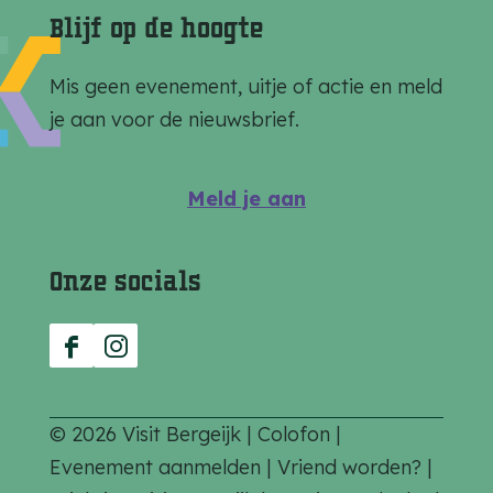
a
a
a
Blijf op de hoogte
o
o
o
p
p
p
Mis geen evenement, uitje of actie en meld
F
e
W
je aan voor de nieuwsbrief.
a
-
h
c
m
a
Meld je aan
e
a
t
b
i
s
Onze socials
o
l
A
o
p
k
p
F
I
a
n
c
s
© 2026 Visit Bergeijk |
Colofon
|
e
t
Evenement aanmelden
|
Vriend worden?
|
b
a