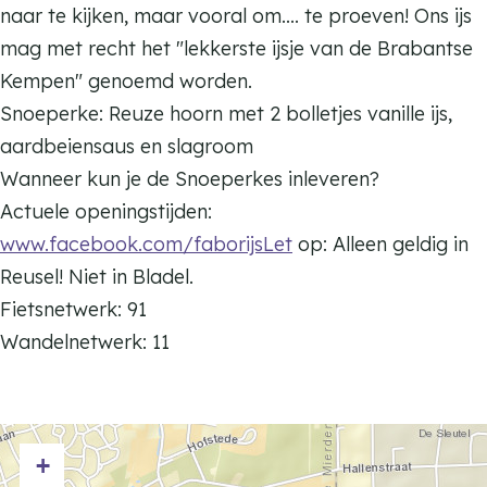
e
e
naar te kijken, maar vooral om.... te proeven! Ons ijs
i
r
r
mag met recht het "lekkerste ijsje van de Brabantse
j
i
i
Kempen" genoemd worden.
F
j
j
Snoeperke: Reuze hoorn met 2 bolletjes vanille ijs,
a
F
F
aardbeiensaus en slagroom
b
a
a
Wanneer kun je de Snoeperkes inleveren?
o
b
b
Actuele openingstijden:
r
o
o
www.facebook.com/faborijsLet
op: Alleen geldig in
S
r
r
Reusel! Niet in Bladel.
n
S
S
Fietsnetwerk: 91
o
n
n
Wandelnetwerk: 11
e
o
o
p
e
e
e
p
p
r
+
e
e