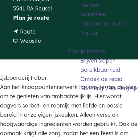
Fietsen
a
5541 RA Reusel
Wandelen
g
n
Plan je route
Outdoor en actie
e
a
n
Route
Natuur
a
a
v
Website
r
a
a
Plan je bezoek
I
r
n
Blijven slapen
j
I
I
Bereikbaarheid
s
j
j
Ijsboerderij Fabor
Ontdek de regio
b
s
s
Aan het knooppuntennetwerk ligt ons terras, dé plek
Stichting Visit Bergeijk
o
b
b
om te genieten van ambachtelijk ijs. Hier wordt
e
o
o
dagvers sorbet- en roomijs met liefde en passie
r
e
e
bereid in onze eigen ijskeuken. Alleen verse en
d
r
r
hoogwaardige ingrediënten worden gebruikt. Ook de
e
d
d
opmaak krijgt alle zorg, zodat het een feest is om
r