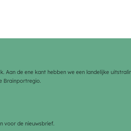
rlijk. Aan de ene kant hebben we een landelijke uitstr
de Brainportregio.
an voor de nieuwsbrief.