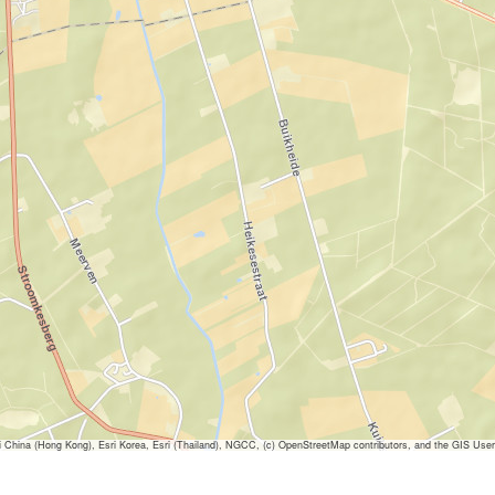
ina (Hong Kong), Esri Korea, Esri (Thailand), NGCC, (c) OpenStreetMap contributors, and the GIS Us