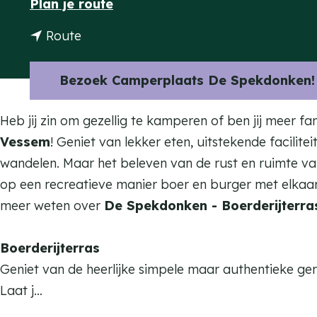
n
Plan je route
a
a
n
Route
g
a
a
e
r
a
Bezoek Camperplaats De Spekdonken!
D
r
e
D
Heb jij zin om gezellig te kamperen of ben jij meer 
S
e
Vessem
!
Geniet van lekker eten, uitstekende facilit
p
S
wandelen. Maar het beleven van de rust en ruimte van
e
p
op een recreatieve manier boer en burger met elkaar 
k
e
meer weten over
De Spekdonken - Boerderijterr
d
k
o
d
Boerderijterras
n
o
Geniet van de heerlijke simpele maar authentieke ger
k
n
Laat j…
e
k