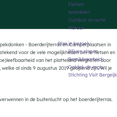
Fietsen
Wandelen
Outdoor en actie
Natuur
Plan je bezoek
 Spekdonken - Boerderijterras en Camperplaatsen in
Blijven slapen
tstekend voor de vele mogelijkheden om te fietsen en
Bereikbaarheid
(be)leefbaarheid van het platteland vergroten door
Ontdek de regio
welke al sinds 9 augustus 2019 geopend zijn. Wil je
Stichting Visit Bergeijk
verwennen in de buitenlucht op het boerderijterras.