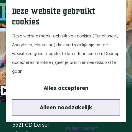
Uitagenda
Z
Deze website gebruikt
Beleef Bergeijk
o
M
cookies
Eten en drinken
e
e
G
Snoeperkes
k
n
a
Deze website maakt gebruik van cookies (Functioneel,
Kempen Dinerbon
e
u
n
Analytisch, Marketing) die noodzakelijk zijn om de
Vrijetijdsbesteding
n
a
website zo goed mogelijk te laten functioneren. Door op
Recreatie
a
accepteren te klikken, geef je aan hiermee akkoord te
BRGK Trein
r
gaan.
d
Highlights
Combi
e
Alles accepteren
Rietveld & Ruys
h
Cultuur & Erfgoed
o
Contact
Alleen noodzakelijk
De Dansende Katten
m
Nieuwstraat 72
e
5521 CD Eersel
Actief buiten
p