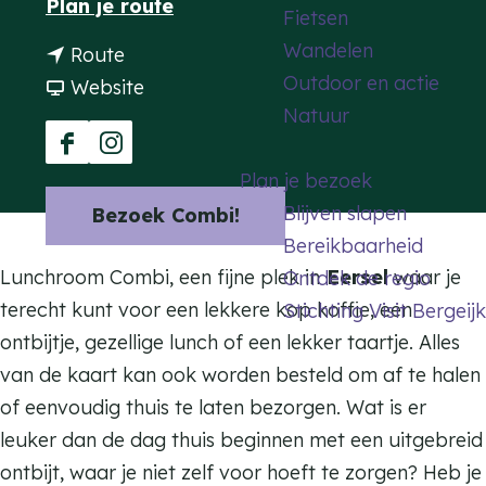
n
Plan je route
Fietsen
a
a
Wandelen
n
Route
g
a
Outdoor en actie
a
v
Website
e
r
Natuur
a
a
C
r
n
F
I
o
Plan je bezoek
C
C
a
n
m
Blijven slapen
Bezoek Combi!
o
o
c
s
b
Bereikbaarheid
m
m
e
t
i
Lunchroom Combi, een fijne plek in
Eersel
waar je
Ontdek de regio
b
b
b
a
terecht kunt voor een lekkere kop koffie, een
Stichting Visit Bergeijk
i
i
o
g
ontbijtje, gezellige lunch of een lekker taartje. Alles
o
r
van de kaart kan ook worden besteld om af te halen
k
a
of eenvoudig thuis te laten bezorgen. Wat is er
C
m
leuker dan de dag thuis beginnen met een uitgebreid
o
C
ontbijt, waar je niet zelf voor hoeft te zorgen? Heb je
m
o