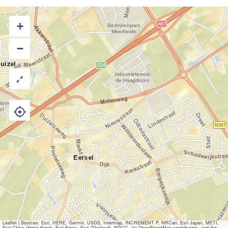
+
−
Leaflet
|
Sources: Esri, HERE, Garmin, USGS, Intermap, INCREMENT P, NRCan, Esri Japan, METI,
Esri China (Hong Kong), Esri Korea, Esri (Thailand), NGCC, (c) OpenStreetMap contributors, and the