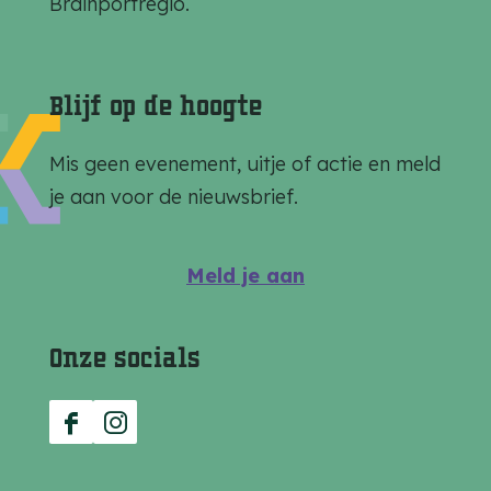
Brainportregio.
i
i
i
n
n
n
a
a
a
Blijf op de hoogte
o
o
o
p
p
p
Mis geen evenement, uitje of actie en meld
F
e
W
je aan voor de nieuwsbrief.
a
-
h
c
m
a
Meld je aan
e
a
t
b
i
s
Onze socials
o
l
A
o
p
k
p
F
I
a
n