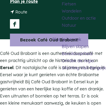
n
Plan je route
Fietsen
a
a
Wandelen
n
Route
g
a
Outdoor en actie
a
e
r
Natuur
a
F
C
r
a
a
Plan je bezoek
Bezoek Café Oud Brabant!
C
c
f
Blijven slapen
a
e
é
Café Oud Brabant is een authentiek dorpscafé met
Bereikbaarheid
f
b
O
een prachtig uitzicht op de historische markt van
Ontdek de regio
é
o
u
Eersel
. Dit nostalgische café is al jaren een begrip in
Stichting Visit Bergeijk
O
o
d
Eersel waar je kunt genieten van échte Brabantse
u
k
B
gastvrijheid! Bij Café Oud Brabant in Eersel kun je
d
C
r
genieten van een heerlijke kop koffie of een drankje.
B
a
a
Even uitrusten of borrelen op het terras. Er is ook
r
f
b
een kleine menukaart aanwezig, de keuken is open
a
é