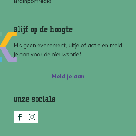
Brainportregio.
i
i
i
n
n
n
a
a
a
Blijf op de hoogte
o
o
o
p
p
p
Mis geen evenement, uitje of actie en meld
F
e
W
je aan voor de nieuwsbrief.
a
-
h
c
m
a
Meld je aan
e
a
t
b
i
s
Onze socials
o
l
A
o
p
k
p
F
I
a
n