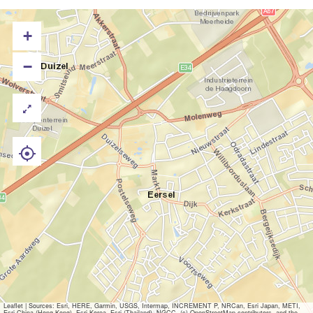
+
−
Leaflet
|
Sources: Esri, HERE, Garmin, USGS, Intermap, INCREMENT P, NRCan, Esri Japan, METI,
Esri China (Hong Kong), Esri Korea, Esri (Thailand), NGCC, (c) OpenStreetMap contributors, and the