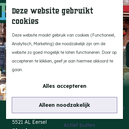
Uitagenda
Z
Deze website gebruikt
Beleef Bergeijk
o
M
cookies
Eten en drinken
e
e
G
Snoeperkes
k
n
a
Deze website maakt gebruik van cookies (Functioneel,
Kempen Dinerbon
e
u
n
Analytisch, Marketing) die noodzakelijk zijn om de
Vrijetijdsbesteding
n
a
website zo goed mogelijk te laten functioneren. Door op
Recreatie
a
accepteren te klikken, geef je aan hiermee akkoord te
BRGK Trein
r
gaan.
d
Highlights
Café Oud Brabant
e
Alles accepteren
Rietveld & Ruys
h
Cultuur & Erfgoed
o
Contact
Alleen noodzakelijk
De Dansende Katten
m
Markt 10
e
5521 AL Eersel
Actief buiten
p