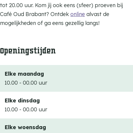
a
tot 20.00 uur. Kom jij ook eens (sfeer) proeven bij
b
O
n
Café Oud Brabant? Ontdek
online
alvast de
a
u
t
mogelijkheden of ga eens gezellig langs!
n
d
t
B
r
Openingstijden
a
b
a
Elke maandag
n
10.00 - 00.00 uur
t
Elke dinsdag
10.00 - 00.00 uur
Elke woensdag