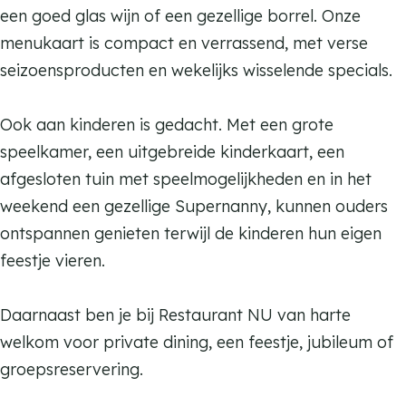
U
een goed glas wijn of een gezellige borrel. Onze
N
a
t
menukaart is compact en verrassend, met verse
U
u
a
seizoensproducten en wekelijks wisselende specials.
r
u
a
r
Ook aan kinderen is gedacht. Met een grote
n
a
speelkamer, een uitgebreide kinderkaart, een
t
n
afgesloten tuin met speelmogelijkheden en in het
N
t
weekend een gezellige Supernanny, kunnen ouders
U
N
ontspannen genieten terwijl de kinderen hun eigen
U
feestje vieren.
Daarnaast ben je bij Restaurant NU van harte
welkom voor private dining, een feestje, jubileum of
groepsreservering.