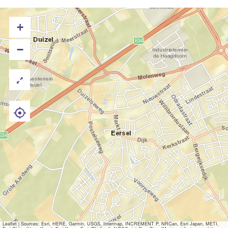
+
−
Leaflet
|
Sources: Esri, HERE, Garmin, USGS, Intermap, INCREMENT P, NRCan, Esri Japan, METI,