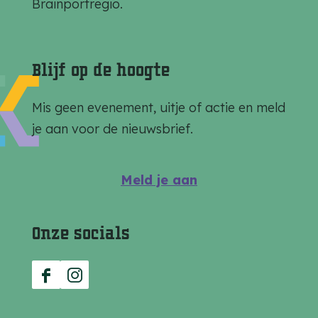
g
g
g
Brainportregio.
i
i
i
n
n
n
a
a
a
Blijf op de hoogte
o
o
o
p
p
p
Mis geen evenement, uitje of actie en meld
F
e
W
je aan voor de nieuwsbrief.
a
-
h
c
m
a
Meld je aan
e
a
t
b
i
s
Onze socials
o
l
A
o
p
k
p
F
I
a
n