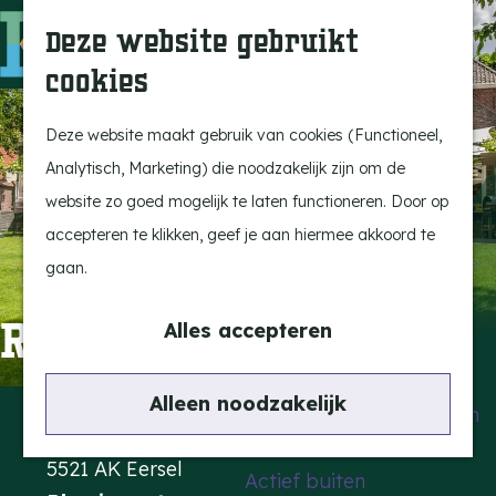
Uitagenda
Z
Deze website gebruikt
Beleef Bergeijk
o
M
cookies
Eten en drinken
e
e
G
Snoeperkes
k
n
a
Deze website maakt gebruik van cookies (Functioneel,
Kempen Dinerbon
e
u
n
Analytisch, Marketing) die noodzakelijk zijn om de
Vrijetijdsbesteding
n
a
website zo goed mogelijk te laten functioneren. Door op
Recreatie
a
accepteren te klikken, geef je aan hiermee akkoord te
BRGK Trein
r
gaan.
d
Highlights
Restaurant NU
e
Alles accepteren
Rietveld & Ruys
h
Cultuur & Erfgoed
o
Contact
Alleen noodzakelijk
De Dansende Katten
m
Markt 21
e
5521 AK Eersel
Actief buiten
p