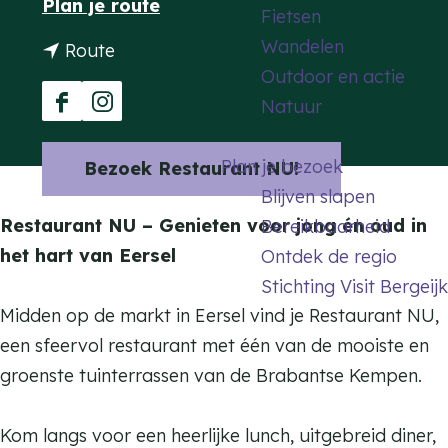
n
Plan je route
Fietsen
a
a
Wandelen
n
Route
g
a
Outdoor en actie
a
e
r
Natuur
a
F
I
R
r
a
n
e
Plan je bezoek
Bezoek Restaurant NU!
R
c
s
s
Blijven slapen
e
e
t
t
Restaurant NU – Genieten voor jong én oud in
Bereikbaarheid
s
b
a
a
het hart van Eersel
Ontdek de regio
t
o
g
u
Stichting Visit Bergeijk
a
o
r
r
Midden op de markt in Eersel vind je Restaurant NU,
u
k
a
a
een sfeervol restaurant met één van de mooiste en
r
R
m
n
groenste tuinterrassen van de Brabantse Kempen.
a
e
R
t
n
s
e
N
Kom langs voor een heerlijke lunch, uitgebreid diner,
t
t
s