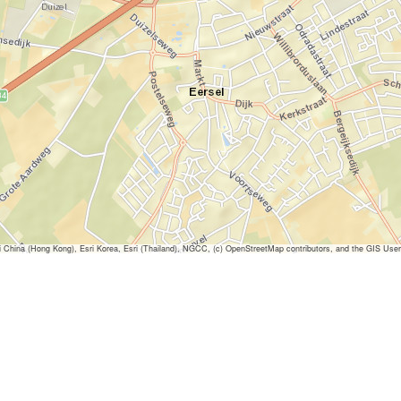
ina (Hong Kong), Esri Korea, Esri (Thailand), NGCC, (c) OpenStreetMap contributors, and the GIS Us