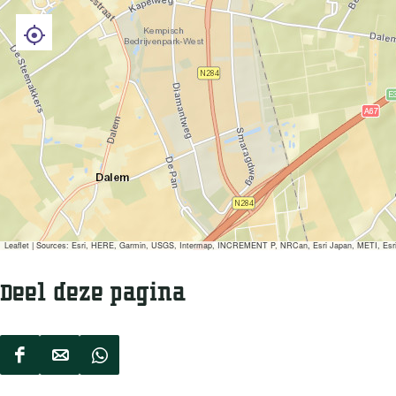
Leaflet
|
Sources: Esri, HERE, Garmin, USGS, Intermap, INCREMENT P, NRCan, Esri Japan, METI, Esri Ch
Deel deze pagina
D
D
D
e
e
e