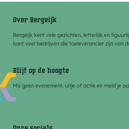
e
e
e
l
l
l
Over Bergeijk
d
d
d
e
e
e
Bergeijk kent vele gezichten, letterlijk en figuu
z
z
z
kant veel bedrijven die toeleverancier zijn van 
e
e
e
p
p
p
a
a
a
Blijf op de hoogte
g
g
g
i
i
i
Mis geen evenement, uitje of actie en meld je a
n
n
n
a
a
a
o
o
o
p
p
p
Onze socials
F
e
W