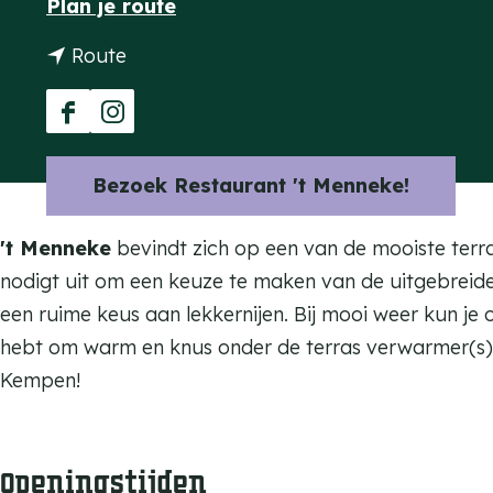
n
Plan je route
a
a
n
Route
g
a
a
e
r
a
F
I
R
r
a
n
e
Bezoek Restaurant 't Menneke!
R
c
s
s
e
e
t
t
't Menneke
bevindt zich op een van de mooiste terr
s
b
a
a
nodigt uit om een keuze te maken van de uitgebreide 
t
o
g
u
een ruime keus aan lekkernijen. Bij mooi weer kun je 
a
o
r
r
hebt om warm en knus onder de terras verwarmer(s)
u
k
a
a
Kempen!
r
R
m
n
a
e
R
t
n
s
e
'
Openingstijden
t
t
s