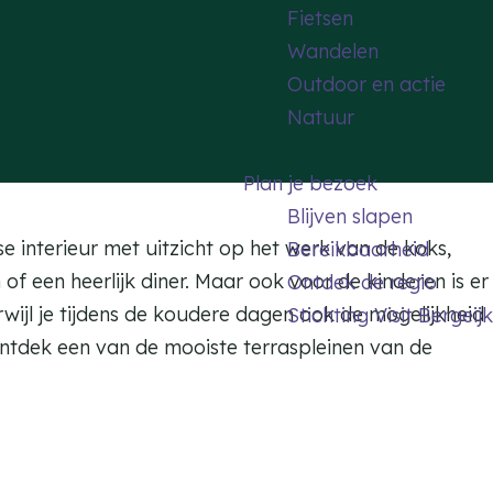
Fietsen
Wandelen
Outdoor en actie
Natuur
Plan je bezoek
Blijven slapen
sse interieur met uitzicht op het werk van de koks,
Bereikbaarheid
 een heerlijk diner. Maar ook voor de kinderen is er
Ontdek de regio
rwijl je tijdens de koudere dagen ook de mogelijkheid
Stichting Visit Bergeijk
ntdek een van de mooiste terraspleinen van de