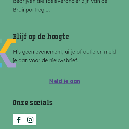
bedrijven die toeleverancier zijn van de
g
g
g
Brainportregio.
i
i
i
n
n
n
a
a
a
Blijf op de hoogte
o
o
o
p
p
p
Mis geen evenement, uitje of actie en meld
F
e
W
je aan voor de nieuwsbrief.
a
-
h
c
m
a
Meld je aan
e
a
t
b
i
s
Onze socials
o
l
A
o
p
k
p
F
I