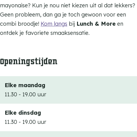
mayonaise? Kun je nou niet kiezen uit al dat lekkers?
c
n
Geen probleem, dan ga je toch gewoon voor een
h
c
combi broodje!
Kom langs
bij
Lunch & More
en
&
h
ontdek je favoriete smaaksensatie.
M
&
o
M
r
o
Openingstijden
e
r
e
Elke maandag
11.30 - 19.00 uur
Elke dinsdag
11.30 - 19.00 uur