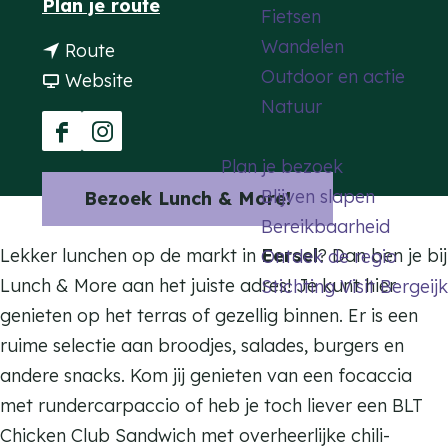
n
Plan je route
Fietsen
a
a
Wandelen
n
Route
g
a
Outdoor en actie
a
v
Website
e
r
Natuur
a
a
L
r
n
F
I
u
Plan je bezoek
L
L
a
n
n
Blijven slapen
Bezoek Lunch & More!
u
u
c
s
c
Bereikbaarheid
n
n
e
t
h
Lekker lunchen op de markt in
Eersel
?
Dan ben je bij
Ontdek de regio
c
c
b
a
&
Lunch & More aan het juiste adres! Je kunt hier
Stichting Visit Bergeijk
h
h
o
g
M
genieten op het terras of gezellig binnen. Er is een
&
&
o
r
o
ruime selectie aan broodjes, salades, burgers en
M
M
k
a
r
andere snacks. Kom jij genieten van een focaccia
o
o
L
m
e
met rundercarpaccio of heb je toch liever een BLT
r
r
u
L
Chicken Club Sandwich met overheerlijke chili-
e
e
n
u