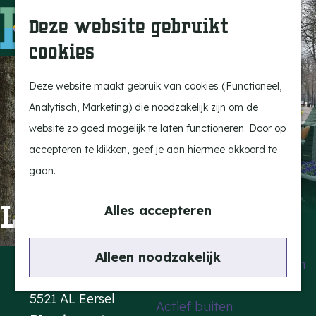
Uitagenda
Z
Deze website gebruikt
Beleef Bergeijk
o
M
cookies
Eten en drinken
e
e
G
Snoeperkes
k
n
a
Deze website maakt gebruik van cookies (Functioneel,
Kempen Dinerbon
e
u
n
Analytisch, Marketing) die noodzakelijk zijn om de
Vrijetijdsbesteding
n
a
website zo goed mogelijk te laten functioneren. Door op
Recreatie
a
accepteren te klikken, geef je aan hiermee akkoord te
BRGK Trein
r
gaan.
d
Highlights
Lunch & More
e
Alles accepteren
Rietveld & Ruys
h
Cultuur & Erfgoed
o
Contact
Alleen noodzakelijk
De Dansende Katten
m
Markt 26
e
5521 AL Eersel
Actief buiten
p