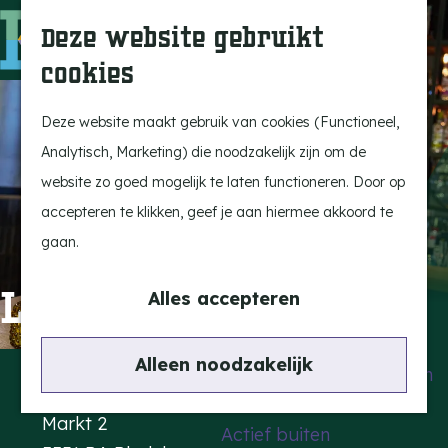
Uitagenda
Z
Deze website gebruikt
Beleef Bergeijk
o
M
cookies
Eten en drinken
e
e
G
Snoeperkes
k
n
a
Deze website maakt gebruik van cookies (Functioneel,
Kempen Dinerbon
e
u
n
Analytisch, Marketing) die noodzakelijk zijn om de
Vrijetijdsbesteding
n
a
website zo goed mogelijk te laten functioneren. Door op
Recreatie
a
accepteren te klikken, geef je aan hiermee akkoord te
BRGK Trein
r
gaan.
d
Highlights
Liberty Foodbar
e
Alles accepteren
Rietveld & Ruys
h
Cultuur & Erfgoed
o
Contact
Alleen noodzakelijk
De Dansende Katten
m
Liberty Foodbar
e
Markt 2
Actief buiten
p