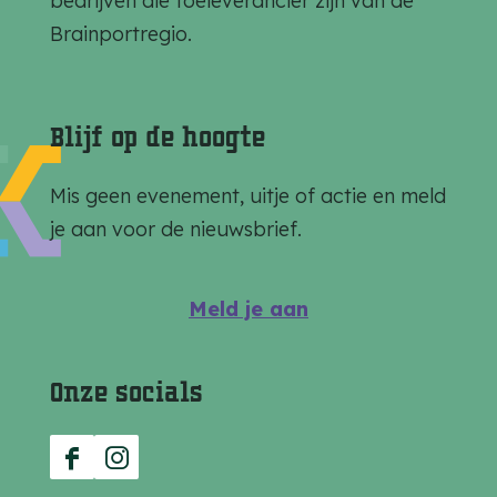
bedrijven die toeleverancier zijn van de
g
g
g
Brainportregio.
i
i
i
n
n
n
a
a
a
Blijf op de hoogte
o
o
o
p
p
p
Mis geen evenement, uitje of actie en meld
F
e
W
je aan voor de nieuwsbrief.
a
-
h
c
m
a
Meld je aan
e
a
t
b
i
s
Onze socials
o
l
A
o
p
k
p
F
I