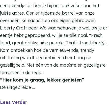
d
b
o
o
F
een avondje uit ben je bij ons ook zeker aan het
b
a
d
o
o
juiste adres. Geniet tijdens de borrel van onze
a
r
b
d
o
overheerlijke nacho's en ons eigen gebrouwen
r
a
b
d
Liberty Craft beer. We waarschuwen je wel, als je er
r
a
b
eentje hebt geprobeerd, wil je ze allemaal. ''Fresh
r
a
food, great drinks, nice people. That's true Liberty''.
r
Kom ontdekken hoe de vernieuwende, trendy
uitstraling wordt gecombineerd met dorpse
gezelligheid. Met één van de mooiste en gezelligste
terrassen in de regio.
“Hier kom je graag, lekker genieten”
De uitgebreide …
Lees verder