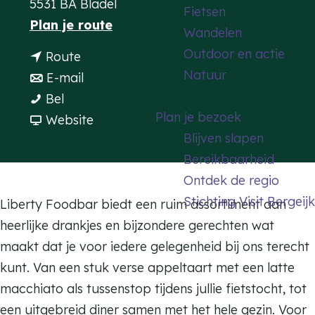
5531 BA Bladel
Fietsen
a
n
Plan je route
Wandelen
g
a
Outdoor en actie
n
Route
e
a
Natuur
a
n
E-mail
r
L
a
a
Bel
L
Plan je bezoek
i
r
a
v
Website
i
Blijven slapen
b
L
r
a
b
Bereikbaarheid
e
i
L
n
e
Ontdek de regio
r
b
i
L
r
Stichting Visit Bergeijk
t
e
b
i
Liberty Foodbar biedt een ruim assortiment aan
t
y
r
e
b
heerlijke drankjes en bijzondere gerechten wat
y
F
t
r
e
maakt dat je voor iedere gelegenheid bij ons terecht
F
o
y
t
r
kunt. Van een stuk verse appeltaart met een latte
o
o
F
y
t
macchiato als tussenstop tijdens jullie fietstocht, tot
o
d
o
F
y
een uitgebreid diner samen met het hele gezin. Voor