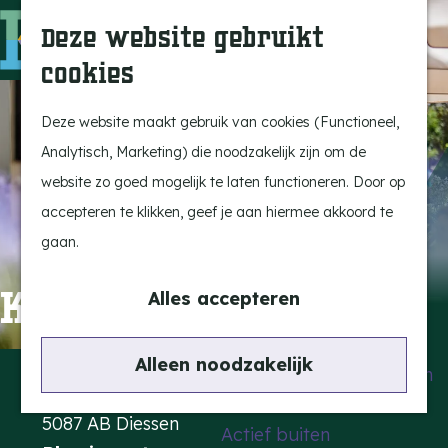
Uitagenda
Z
Deze website gebruikt
Beleef Bergeijk
o
M
cookies
Eten en drinken
e
e
G
Snoeperkes
k
n
a
Deze website maakt gebruik van cookies (Functioneel,
Kempen Dinerbon
e
u
n
Analytisch, Marketing) die noodzakelijk zijn om de
Vrijetijdsbesteding
n
a
website zo goed mogelijk te laten functioneren. Door op
Recreatie
a
accepteren te klikken, geef je aan hiermee akkoord te
BRGK Trein
r
gaan.
d
Highlights
Kerkzicht Snoeperke
e
Alles accepteren
Rietveld & Ruys
h
Cultuur & Erfgoed
o
Contact
Alleen noodzakelijk
De Dansende Katten
m
Heuvelstraat 10
e
5087 AB Diessen
Actief buiten
p