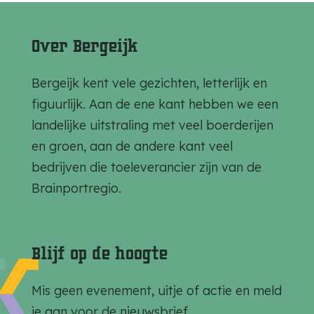
e
e
e
l
l
l
Over Bergeijk
d
d
d
e
e
e
Bergeijk kent vele gezichten, letterlijk en
z
z
z
figuurlijk. Aan de ene kant hebben we een
e
e
e
landelijke uitstraling met veel boerderijen
p
p
p
en groen, aan de andere kant veel
a
a
a
bedrijven die toeleverancier zijn van de
g
g
g
Brainportregio.
i
i
i
n
n
n
a
a
a
Blijf op de hoogte
o
o
o
p
p
p
Mis geen evenement, uitje of actie en meld
F
e
W
je aan voor de nieuwsbrief.