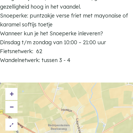
o
n
n
gezelligheid hoog in het vaandel.
e
o
o
Snoeperke: puntzakje verse friet met mayonaise of
p
e
e
karamel softijs toetje
e
p
p
Wanneer kun je het Snoeperke inleveren?
r
e
e
Dinsdag t/m zondag van 10:00 – 21:00 uur
k
r
r
Fietsnetwerk: 62
e
k
k
Wandelnetwerk: tussen 3 - 4
e
e
+
−