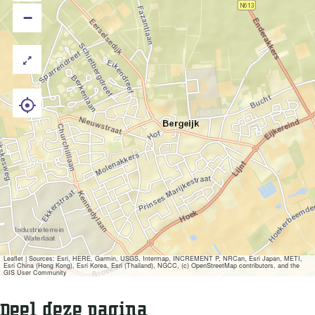
−
Leaflet
|
Sources: Esri, HERE, Garmin, USGS, Intermap, INCREMENT P, NRCan, Esri Japan, METI,
Esri China (Hong Kong), Esri Korea, Esri (Thailand), NGCC, (c) OpenStreetMap contributors, and the
GIS User Community
Deel deze pagina