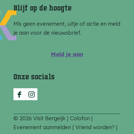
a
a
a
Blijf op de hoogte
o
o
o
p
p
p
Mis geen evenement, uitje of actie en meld
F
e
W
je aan voor de nieuwsbrief.
a
-
h
c
m
a
Meld je aan
e
a
t
b
i
s
Onze socials
o
l
A
o
p
k
p
F
I
a
n
c
s
© 2026 Visit Bergeijk |
Colofon
|
e
t
Evenement aanmelden
|
Vriend worden?
|