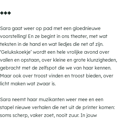
s
o
K
m
◆◆◆
s
a
K
t
a
Sara gaat weer op pad met een gloednieuwe
t
t
voorstelling! En ze begint in ons theater, met wat
e
t
teksten in de hand en wat liedjes die net af zijn.
n
e
‘Gelukskoekje’ wordt een hele vrolijke avond over
d
n
vallen en opstaan, over kleine en grote klunzigheden,
a
d
gebracht met de zelfspot die we van haar kennen.
n
a
Maar ook over troost vinden en troost bieden, over
s
n
licht maken wat zwaar is.
s
Sara neemt haar muzikanten weer mee en een
stapel nieuwe verhalen die net uit de printer komen:
soms scherp, vaker zoet, nooit zuur. In jouw