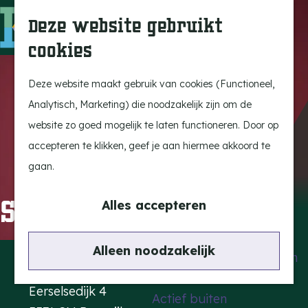
Uitagenda
Z
Deze website gebruikt
Beleef Bergeijk
o
M
cookies
Eten en drinken
e
e
G
Snoeperkes
k
n
a
Deze website maakt gebruik van cookies (Functioneel,
Kempen Dinerbon
e
u
n
Analytisch, Marketing) die noodzakelijk zijn om de
Vrijetijdsbesteding
n
a
website zo goed mogelijk te laten functioneren. Door op
Recreatie
a
accepteren te klikken, geef je aan hiermee akkoord te
BRGK Trein
r
gaan.
d
Highlights
Sara Kroos
e
Alles accepteren
Rietveld & Ruys
h
Cultuur & Erfgoed
o
Contact
Alleen noodzakelijk
De Dansende Katten
m
Kattendans
e
Eerselsedijk 4
Actief buiten
p