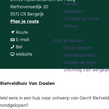
Fietsen
a
Riethovensedijk 20
Wandelen
g
5571 CR Bergeijk
Outdoor en actie
e
n
Plan je route
Natuur
a
n
Route
a
a
n
E-mail
Plan je bezoek
r
T
a
a
Bel
Blijven slapen
T
o
r
a
v
Website
Bereikbaarheid
o
u
T
r
a
Ontdek de regio
u
r
o
T
n
Stichting Visit Bergeijk
r
R
u
o
T
R
i
r
u
o
Rietveldhuis Van Daalen
i
e
R
r
u
e
t
i
R
r
Wel eens in een huis naar ontwerp van Gerrit Rietveld
t
v
e
i
R
rondgelopen?
v