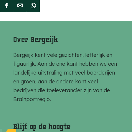
D
D
D
e
e
e
e
e
e
l
l
l
Over Bergeijk
d
d
d
e
e
e
Bergeijk kent vele gezichten, letterlijk en
z
z
z
figuurlijk. Aan de ene kant hebben we een
e
e
e
landelijke uitstraling met veel boerderijen
p
p
p
en groen, aan de andere kant veel
a
a
a
bedrijven die toeleverancier zijn van de
g
g
g
Brainportregio.
i
i
i
n
n
n
a
a
a
Blijf op de hoogte