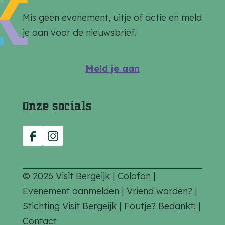
o
o
o
p
p
p
Mis geen evenement, uitje of actie en meld
F
e
W
je aan voor de nieuwsbrief.
a
-
h
c
m
a
Meld je aan
e
a
t
b
i
s
Onze socials
o
l
A
o
p
k
p
F
I
a
n
c
s
© 2026 Visit Bergeijk |
Colofon
|
e
t
Evenement aanmelden
|
Vriend worden?
|
b
a
Stichting Visit Bergeijk
|
Foutje? Bedankt!
|
o
g
Contact