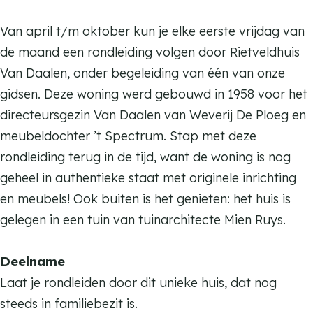
e
t
e
i
e
l
v
t
e
Van april t/m oktober kun je elke eerste vrijdag van
l
d
e
v
t
de maand een rondleiding volgen door Rietveldhuis
d
h
l
e
v
Van Daalen, onder begeleiding van één van onze
h
u
d
l
e
gidsen. Deze woning werd gebouwd in 1958 voor het
u
i
h
d
l
directeursgezin Van Daalen van Weverij De Ploeg en
i
s
u
h
d
meubeldochter ’t Spectrum. Stap met deze
s
V
i
u
h
rondleiding terug in de tijd, want de woning is nog
V
a
s
i
u
geheel in authentieke staat met originele inrichting
a
n
V
s
i
en meubels! Ook buiten is het genieten: het huis is
n
D
a
V
s
gelegen in een tuin van tuinarchitecte Mien Ruys.
D
a
n
a
V
a
a
D
n
a
Deelname
a
l
a
D
n
Laat je rondleiden door dit unieke huis, dat nog
l
e
a
a
D
steeds in familiebezit is.