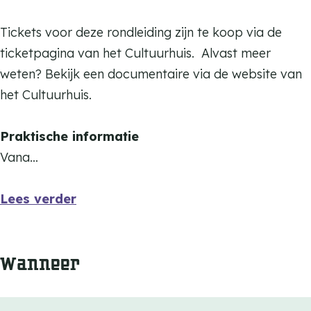
e
n
l
a
a
n
e
l
a
Tickets voor deze rondleiding zijn te koop via de
n
e
l
ticketpagina van het Cultuurhuis. Alvast meer
n
e
weten? Bekijk een documentaire via de website van
n
het Cultuurhuis.
Praktische informatie
Vana…
Lees verder
Wanneer