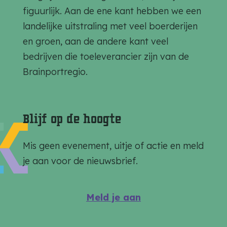
z
z
z
figuurlijk. Aan de ene kant hebben we een
e
e
e
landelijke uitstraling met veel boerderijen
p
p
p
en groen, aan de andere kant veel
a
a
a
bedrijven die toeleverancier zijn van de
g
g
g
Brainportregio.
i
i
i
n
n
n
a
a
a
Blijf op de hoogte
o
o
o
p
p
p
Mis geen evenement, uitje of actie en meld
F
e
W
je aan voor de nieuwsbrief.
a
-
h
c
m
a
Meld je aan
e
a
t
b
i
s