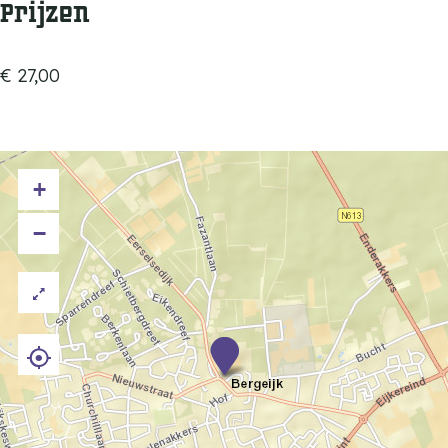
Prijzen
€ 27,00
+
−
T
h
e
S
t
o