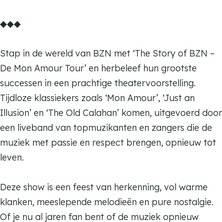
B
Z
f
o
y
K
m
Z
◆◆◆
N
B
f
o
a
K
N
Z
B
f
t
a
Stap in de wereld van BZN met ‘The Story of BZN –
N
Z
B
t
t
De Mon Amour Tour’ en herbeleef hun grootste
N
Z
e
t
successen in een prachtige theatervoorstelling.
N
n
e
Tijdloze klassiekers zoals ‘Mon Amour’, ‘Just an
d
n
Illusion’ en ‘The Old Calahan’ komen, uitgevoerd door
a
d
een liveband van topmuzikanten en zangers die de
n
a
muziek met passie en respect brengen, opnieuw tot
s
n
leven.
s
Deze show is een feest van herkenning, vol warme
klanken, meeslepende melodieën en pure nostalgie.
Of je nu al jaren fan bent of de muziek opnieuw