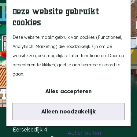
Uitagenda
Z
Deze website gebruikt
Beleef Bergeijk
o
M
cookies
Eten en drinken
e
e
G
Snoeperkes
k
n
a
Deze website maakt gebruik van cookies (Functioneel,
Kempen Dinerbon
e
u
n
Analytisch, Marketing) die noodzakelijk zijn om de
Vrijetijdsbesteding
n
a
website zo goed mogelijk te laten functioneren. Door op
Recreatie
a
accepteren te klikken, geef je aan hiermee akkoord te
BRGK Trein
r
gaan.
d
Highlights
The Story of BZN
e
Alles accepteren
Rietveld & Ruys
h
Cultuur & Erfgoed
o
Contact
Alleen noodzakelijk
De Dansende Katten
m
Kattendans
e
Eerselsedijk 4
Actief buiten
p