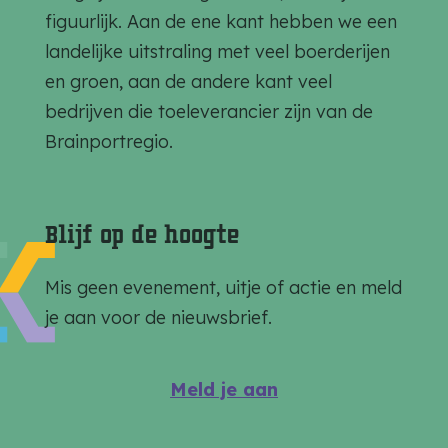
z
z
z
figuurlijk. Aan de ene kant hebben we een
e
e
e
landelijke uitstraling met veel boerderijen
p
p
p
en groen, aan de andere kant veel
a
a
a
bedrijven die toeleverancier zijn van de
g
g
g
Brainportregio.
i
i
i
n
n
n
a
a
a
Blijf op de hoogte
o
o
o
p
p
p
Mis geen evenement, uitje of actie en meld
F
e
W
je aan voor de nieuwsbrief.
a
-
h
c
m
a
Meld je aan
e
a
t
b
i
s