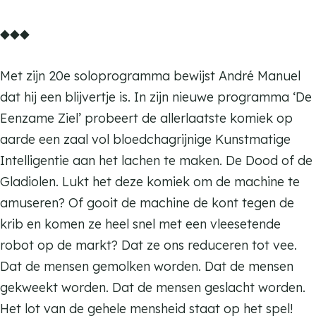
l
e
u
n
K
m
◆◆◆
l
e
u
a
K
l
e
t
a
Met zijn 20e soloprogramma bewijst André Manuel
l
t
t
dat hij een blijvertje is. In zijn nieuwe programma ‘De
e
t
Eenzame Ziel’ probeert de allerlaatste komiek op
n
e
aarde een zaal vol bloedchagrijnige Kunstmatige
d
n
Intelligentie aan het lachen te maken. De Dood of de
a
d
Gladiolen. Lukt het deze komiek om de machine te
n
a
amuseren? Of gooit de machine de kont tegen de
s
n
krib en komen ze heel snel met een vleesetende
s
robot op de markt? Dat ze ons reduceren tot vee.
Dat de mensen gemolken worden. Dat de mensen
gekweekt worden. Dat de mensen geslacht worden.
Het lot van de gehele mensheid staat op het spel!