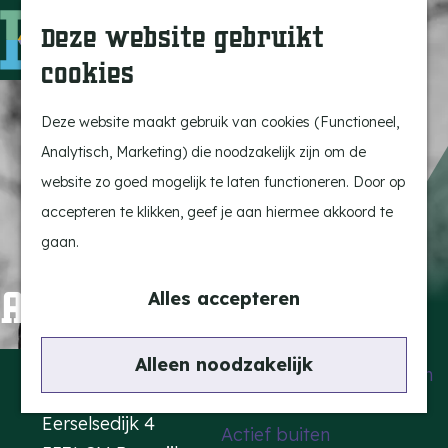
Uitagenda
Z
Deze website gebruikt
Beleef Bergeijk
o
M
cookies
Eten en drinken
e
e
G
Snoeperkes
k
n
a
Deze website maakt gebruik van cookies (Functioneel,
Kempen Dinerbon
e
u
n
Analytisch, Marketing) die noodzakelijk zijn om de
Vrijetijdsbesteding
n
a
website zo goed mogelijk te laten functioneren. Door op
Recreatie
a
accepteren te klikken, geef je aan hiermee akkoord te
BRGK Trein
r
gaan.
d
Highlights
André Manuel
e
Alles accepteren
Rietveld & Ruys
h
Cultuur & Erfgoed
o
Contact
Alleen noodzakelijk
De Dansende Katten
m
Kattendans
e
Eerselsedijk 4
Actief buiten
p