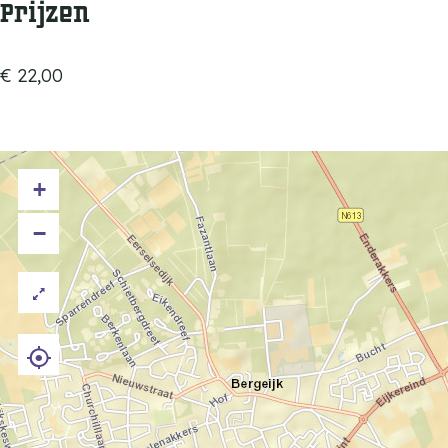
Prijzen
€ 22,00
+
−