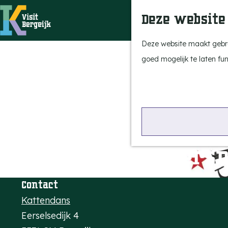
Deze website
G
Deze website maakt gebrui
a
goed mogelijk te laten fu
n
a
a
r
d
Singer-songwritersn
e
h
o
Contact
m
Kattendans
e
Eerselsedijk 4
p