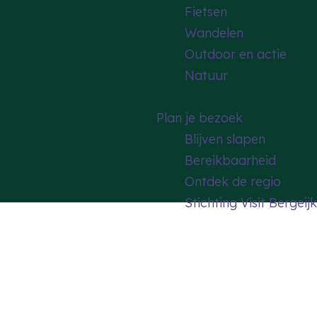
Fietsen
Wandelen
Outdoor en actie
Natuur
Plan je bezoek
Blijven slapen
Bereikbaarheid
Ontdek de regio
Stichting Visit Bergeijk