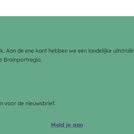
rlijk. Aan de ene kant hebben we een landelijke uitstr
de Brainportregio.
an voor de nieuwsbrief.
Meld je aan