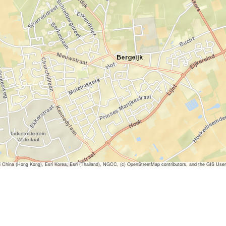
ina (Hong Kong), Esri Korea, Esri (Thailand), NGCC, (c) OpenStreetMap contributors, and the GIS Us