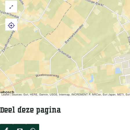
Leaflet
|
Sources: Esri, HERE, Garmin, USGS, Intermap, INCREMENT P, NRCan, Esri Japan, METI, Esri Ch
Deel deze pagina