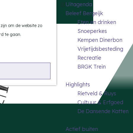
Uitagenda
Z
Beleef Bergeijk
o
M
Eten en drinken
e
e
 zijn om de website zo
Snoeperkes
k
n
rd te gaan.
Kempen Dinerbon
e
u
Vrijetijdsbesteding
n
Recreatie
BRGK Trein
Highlights
Rietveld & Ruys
Cultuur & Erfgoed
De Dansende Katten
Actief buiten