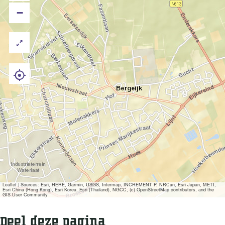
−
Leaflet
|
Sources: Esri, HERE, Garmin, USGS, Intermap, INCREMENT P, NRCan, Esri Japan, METI,
Esri China (Hong Kong), Esri Korea, Esri (Thailand), NGCC, (c) OpenStreetMap contributors, and the
GIS User Community
Deel deze pagina