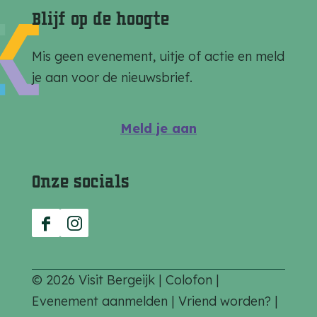
a
a
a
Blijf op de hoogte
o
o
o
p
p
p
Mis geen evenement, uitje of actie en meld
F
e
W
je aan voor de nieuwsbrief.
a
-
h
c
m
a
Meld je aan
e
a
t
b
i
s
Onze socials
o
l
A
o
p
k
p
F
I
a
n
c
s
© 2026 Visit Bergeijk |
Colofon
|
e
t
Evenement aanmelden
|
Vriend worden?
|