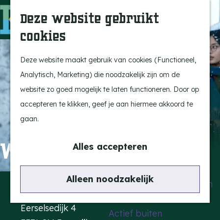
Uitagenda
Z
Deze website gebruikt
Beleef Bergeijk
o
M
cookies
Eten en drinken
e
e
G
Snoeperkes
k
n
a
Deze website maakt gebruik van cookies (Functioneel,
Kempen Dinerbon
e
u
n
Analytisch, Marketing) die noodzakelijk zijn om de
Vrijetijdsbesteding
n
a
website zo goed mogelijk te laten functioneren. Door op
Recreatie
a
accepteren te klikken, geef je aan hiermee akkoord te
BRGK Trein
r
gaan.
d
Highlights
Winter in Sokcho
e
Alles accepteren
Rietveld & Ruys
h
Cultuur & Erfgoed
o
Contact
Alleen noodzakelijk
De Dansende Katten
m
Kattendans
e
Eerselsedijk 4
Actief buiten
p