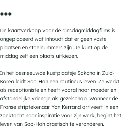
k
c
o
S
n
K
m
c
◆◆◆
h
k
o
S
a
K
h
o
c
k
o
t
a
o
De kaartverkoop voor de dinsdagmiddagfilms is
h
c
k
t
t
ongeplaceerd wat inhoudt dat er geen vaste
o
h
c
e
t
plaatsen en stoelnummers zijn. Je kunt op de
o
h
n
e
middag zelf een plaats uitkiezen.
o
d
n
a
d
In het besneeuwde kustplaatsje Sokcho in Zuid-
n
a
Korea leidt Soo-Hah een routineus leven. Ze werkt
s
n
als receptioniste en heeft vooral haar moeder en
s
afstandelijke vriendje als gezelschap. Wanneer de
Franse striptekenaar Yan Kerrand arriveert in een
zoektocht naar inspiratie voor zijn werk, begint het
leven van Soo-Hah drastisch te veranderen.