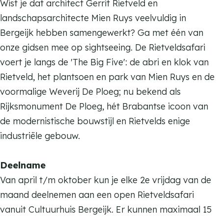
t
i
R
n
Wist je dat architect Gerrit Rietveld en
t
v
e
i
R
landschapsarchitecte Mien Ruys veelvuldig in
v
e
t
e
i
Bergeijk hebben samengewerkt? Ga met één van
e
l
v
t
e
onze gidsen mee op sightseeing. De Rietveldsafari
l
d
e
v
t
voert je langs de 'The Big Five': de abri en klok van
d
s
l
e
v
Rietveld, het plantsoen en park van Mien Ruys en de
s
a
d
l
e
voormalige Weverij De Ploeg; nu bekend als
a
f
s
d
l
Rijksmonument De Ploeg, hét Brabantse icoon van
f
a
a
s
d
de modernistische bouwstijl en Rietvelds enige
a
r
f
a
s
industriële gebouw.
r
i
a
f
a
i
C
r
a
f
Deelname
C
u
i
r
a
Van april t/m oktober kun je elke 2e vrijdag van de
u
l
C
i
r
maand deelnemen aan een open Rietveldsafari
l
t
u
C
i
vanuit Cultuurhuis Bergeijk. Er kunnen maximaal 15
t