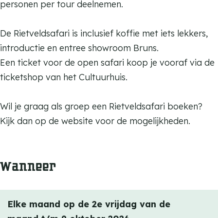
u
l
u
C
personen per tour deelnemen.
u
u
t
l
u
u
r
u
t
l
De Rietveldsafari is inclusief koffie met iets lekkers,
r
h
u
u
t
introductie en entree showroom Bruns.
h
u
r
u
u
Een ticket voor de open safari koop je vooraf via de
u
i
h
r
u
ticketshop van het Cultuurhuis.
i
s
u
h
r
s
B
i
u
h
Wil je graag als groep een Rietveldsafari boeken?
B
e
s
i
u
Kijk dan op de website voor de mogelijkheden.
e
r
B
s
i
r
g
e
B
s
g
Wanneer
e
r
e
B
e
i
g
r
e
i
j
e
g
r
j
Elke maand op de 2e vrijdag van de
k
i
e
g
k