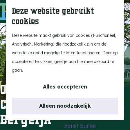
Uitagenda
Z
Deze website gebruikt
Beleef Bergeijk
o
M
cookies
Eten en drinken
e
e
G
Snoeperkes
k
n
a
Deze website maakt gebruik van cookies (Functioneel,
Kempen Dinerbon
e
u
n
Analytisch, Marketing) die noodzakelijk zijn om de
Vrijetijdsbesteding
n
a
website zo goed mogelijk te laten functioneren. Door op
Recreatie
a
accepteren te klikken, geef je aan hiermee akkoord te
BRGK Trein
r
gaan.
d
Highlights
Open Rietveldsafari
e
Alles accepteren
Rietveld & Ruys
h
Cultuurhuis
Cultuur & Erfgoed
o
Alleen noodzakelijk
De Dansende Katten
m
Bergeijk
e
Actief buiten
p