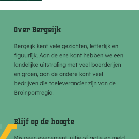
e
e
e
e
e
e
l
l
l
Over Bergeijk
d
d
d
e
e
e
Bergeijk kent vele gezichten, letterlijk en
z
z
z
figuurlijk. Aan de ene kant hebben we een
e
e
e
landelijke uitstraling met veel boerderijen
p
p
p
en groen, aan de andere kant veel
a
a
a
bedrijven die toeleverancier zijn van de
g
g
g
Brainportregio.
i
i
i
n
n
n
a
a
a
Blijf op de hoogte
o
o
o
p
p
p
Mis geen evenement, uitje of actie en meld