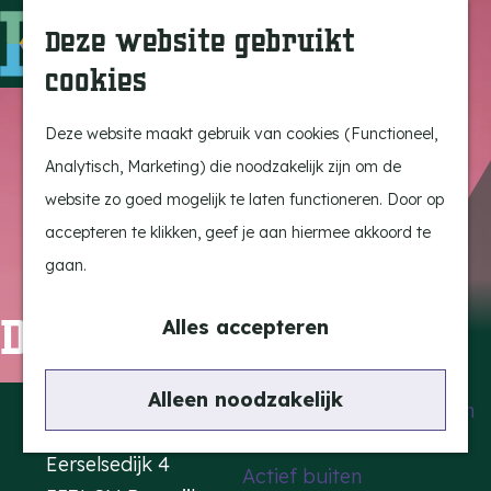
Uitagenda
Z
Deze website gebruikt
Beleef Bergeijk
o
M
cookies
Eten en drinken
e
e
G
Snoeperkes
k
n
a
Deze website maakt gebruik van cookies (Functioneel,
Kempen Dinerbon
e
u
n
Analytisch, Marketing) die noodzakelijk zijn om de
Vrijetijdsbesteding
n
a
website zo goed mogelijk te laten functioneren. Door op
Recreatie
a
accepteren te klikken, geef je aan hiermee akkoord te
BRGK Trein
r
gaan.
d
Highlights
Dolf Jansen
e
Alles accepteren
Rietveld & Ruys
h
Cultuur & Erfgoed
o
Contact
Alleen noodzakelijk
De Dansende Katten
m
Kattendans
e
Eerselsedijk 4
Actief buiten
p