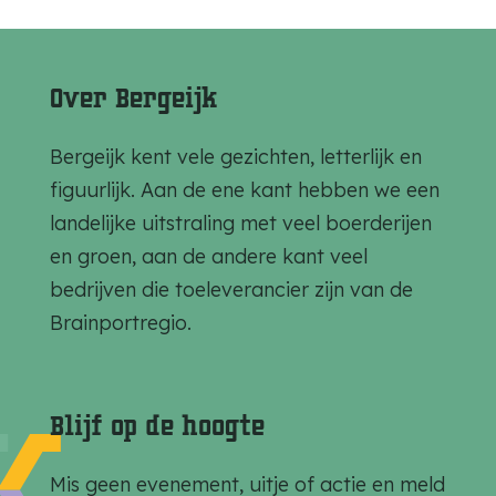
e
e
e
e
e
e
l
l
l
Over Bergeijk
d
d
d
e
e
e
Bergeijk kent vele gezichten, letterlijk en
z
z
z
figuurlijk. Aan de ene kant hebben we een
e
e
e
landelijke uitstraling met veel boerderijen
p
p
p
en groen, aan de andere kant veel
a
a
a
bedrijven die toeleverancier zijn van de
g
g
g
Brainportregio.
i
i
i
n
n
n
a
a
a
Blijf op de hoogte
o
o
o
p
p
p
Mis geen evenement, uitje of actie en meld