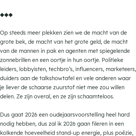
n
e
s
K
m
◆◆◆
n
e
a
K
n
t
a
Op steeds meer plekken zien we de macht van de
t
t
grote bek, de macht van het grote geld, de macht
e
t
van de mannen in pak en agenten met spiegelende
n
e
zonnebrillen en een oortje in hun oortje. Politieke
d
n
leiders, lobbyisten, techbro’s, influencers, marketeers,
a
d
duiders aan de talkshowtafel en vele anderen waar
n
a
je liever de schaarse zuurstof niet mee zou willen
s
n
delen. Ze zijn overal, en ze zijn schaamteloos.
s
Dus gaat 2026 een oudejaarsvoorstelling heel hard
nodig hebben, dus zal ik 2026 gaan fileren in een
kolkende hoeveelheid stand-up energie, plus poëzie,