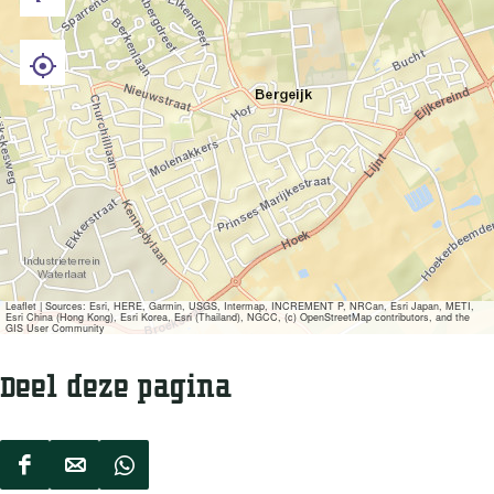
Leaflet
|
Sources: Esri, HERE, Garmin, USGS, Intermap, INCREMENT P, NRCan, Esri Japan, METI,
Esri China (Hong Kong), Esri Korea, Esri (Thailand), NGCC, (c) OpenStreetMap contributors, and the
GIS User Community
Deel deze pagina
D
D
D