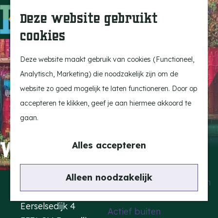
Uitagenda
Z
Deze website gebruikt
Beleef Bergeijk
o
M
cookies
Eten en drinken
e
e
G
Snoeperkes
k
n
a
Deze website maakt gebruik van cookies (Functioneel,
Kempen Dinerbon
e
u
n
Analytisch, Marketing) die noodzakelijk zijn om de
Vrijetijdsbesteding
n
a
website zo goed mogelijk te laten functioneren. Door op
Recreatie
a
accepteren te klikken, geef je aan hiermee akkoord te
BRGK Trein
r
gaan.
d
Highlights
WensMuziek
e
Alles accepteren
Rietveld & Ruys
h
Cultuur & Erfgoed
o
Contact
Alleen noodzakelijk
De Dansende Katten
m
Kattendans
e
Eerselsedijk 4
Actief buiten
p