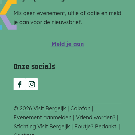
o
o
o
p
p
p
Mis geen evenement, uitje of actie en meld
F
e
W
je aan voor de nieuwsbrief.
a
-
h
c
m
a
Meld je aan
e
a
t
b
i
s
Onze socials
o
l
A
o
p
k
p
F
I
a
n
c
s
© 2026 Visit Bergeijk |
Colofon
|
e
t
Evenement aanmelden
|
Vriend worden?
|
b
a
Stichting Visit Bergeijk
|
Foutje? Bedankt!
|
o
g