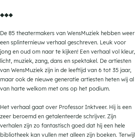
k
e
i
K
m
◆◆◆
k
e
a
K
k
t
a
De 85 theatermakers van WensMuziek hebben weer
t
t
een splinternieuw verhaal geschreven. Leuk voor
e
t
jong en oud om naar te kijken! Een verhaal vol kleur,
n
e
licht, muziek, zang, dans en spektakel. De artiesten
d
n
van WensMuziek zijn in de leeftijd van 6 tot 35 jaar,
a
d
maar ook de nieuwe generatie artiesten heten wij al
n
a
van harte welkom met ons op het podium.
s
n
s
Het verhaal gaat over Professor Inktveer. Hij is een
zeer beroemd en getalenteerde schrijver. Zijn
verhalen zijn zo fantastisch goed dat hij een hele
bibliotheek kan vullen met alleen zijn boeken. Terwijl