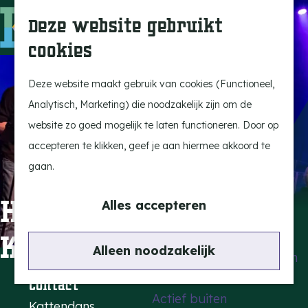
Uitagenda
Z
Deze website gebruikt
Beleef Bergeijk
o
M
cookies
Eten en drinken
e
e
G
Snoeperkes
k
n
a
Deze website maakt gebruik van cookies (Functioneel,
Kempen Dinerbon
e
u
n
Analytisch, Marketing) die noodzakelijk zijn om de
Vrijetijdsbesteding
n
a
website zo goed mogelijk te laten functioneren. Door op
Recreatie
a
accepteren te klikken, geef je aan hiermee akkoord te
BRGK Trein
r
gaan.
d
Highlights
Harmonie Echo der
e
Alles accepteren
Rietveld & Ruys
h
Kempen
Cultuur & Erfgoed
o
Alleen noodzakelijk
De Dansende Katten
m
e
Contact
Actief buiten
p
Kattendans