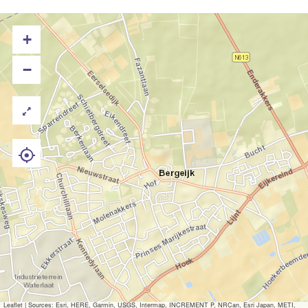
+
−
Leaflet
|
Sources: Esri, HERE, Garmin, USGS, Intermap, INCREMENT P, NRCan, Esri Japan, METI,