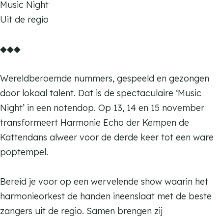
Music Night
c
e
i
n
o
r
c
Uit de regio
h
E
e
i
k
a
h
o
c
E
e
K
m
o
◆◆◆
d
h
c
E
a
K
d
e
o
h
c
t
a
e
Wereldberoemde nummers, gespeeld en gezongen
r
d
o
h
t
t
r
door lokaal talent. Dat is de spectaculaire ‘Music
K
e
d
o
e
t
K
Night’ in een notendop. Op 13, 14 en 15 november
e
r
e
d
n
e
e
transformeert Harmonie Echo der Kempen de
m
K
r
e
d
n
m
Kattendans alweer voor de derde keer tot een ware
p
e
K
r
a
d
p
poptempel.
e
m
e
K
n
a
e
n
p
m
e
s
n
n
Bereid je voor op een wervelende show waarin het
e
p
m
s
harmonieorkest de handen ineenslaat met de beste
n
e
p
zangers uit de regio. Samen brengen zij
n
e