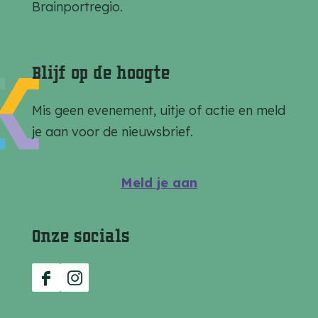
g
g
g
Brainportregio.
i
i
i
n
n
n
a
a
a
Blijf op de hoogte
o
o
o
p
p
p
Mis geen evenement, uitje of actie en meld
F
e
W
je aan voor de nieuwsbrief.
a
-
h
c
m
a
Meld je aan
e
a
t
b
i
s
Onze socials
o
l
A
o
p
k
p
F
I
a
n