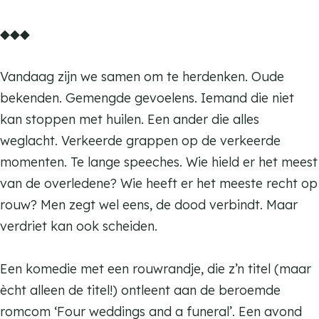
r
o
t
r
e
K
m
o
◆◆◆
e
r
t
r
a
K
e
p
o
r
t
t
a
p
Vandaag zijn we samen om te herdenken. Oude
e
o
r
t
t
bekenden. Gemengde gevoelens. Iemand die niet
p
e
o
e
t
kan stoppen met huilen. Een ander die alles
p
e
n
e
weglacht. Verkeerde grappen op de verkeerde
p
d
n
momenten. Te lange speeches. Wie hield er het meest
a
d
van de overledene? Wie heeft er het meeste recht op
n
a
rouw? Men zegt wel eens, de dood verbindt. Maar
s
n
verdriet kan ook scheiden.
s
Een komedie met een rouwrandje, die z’n titel (maar
ècht alleen de titel!) ontleent aan de beroemde
romcom ‘Four weddings and a funeral’. Een avond