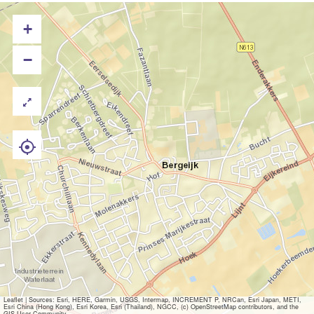
+
−
Leaflet
|
Sources: Esri, HERE, Garmin, USGS, Intermap, INCREMENT P, NRCan, Esri Japan, METI,
Esri China (Hong Kong), Esri Korea, Esri (Thailand), NGCC, (c) OpenStreetMap contributors, and the
GIS User Community