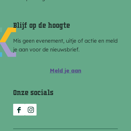
i
i
i
n
n
n
a
a
a
Blijf op de hoogte
o
o
o
p
p
p
Mis geen evenement, uitje of actie en meld
F
e
W
je aan voor de nieuwsbrief.
a
-
h
c
m
a
Meld je aan
e
a
t
b
i
s
Onze socials
o
l
A
o
p
k
p
F
I
a
n