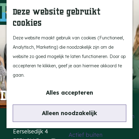
Uitagenda
Z
Deze website gebruikt
Beleef Bergeijk
o
M
cookies
Eten en drinken
e
e
G
Snoeperkes
k
n
a
Deze website maakt gebruik van cookies (Functioneel,
Kempen Dinerbon
e
u
n
Analytisch, Marketing) die noodzakelijk zijn om de
Vrijetijdsbesteding
n
a
website zo goed mogelijk te laten functioneren. Door op
Recreatie
a
accepteren te klikken, geef je aan hiermee akkoord te
BRGK Trein
r
gaan.
d
Highlights
De Theatertroep
e
Alles accepteren
Rietveld & Ruys
h
Cultuur & Erfgoed
o
Contact
Alleen noodzakelijk
De Dansende Katten
m
Kattendans
e
Eerselsedijk 4
Actief buiten
p