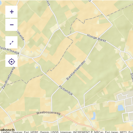
+
−
Leaflet
|
Sources: Esri, HERE, Garmin, USGS, Intermap, INCREMENT P, NRCan, Esri Japan, METI, Esri Ch