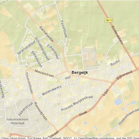
ina (Hong Kong), Esri Korea, Esri (Thailand), NGCC, (c) OpenStreetMap contributors, and the GIS Us