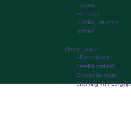
Fietsen
Wandelen
Outdoor en actie
Natuur
Plan je bezoek
Blijven slapen
Bereikbaarheid
Ontdek de regio
Stichting Visit Bergeijk