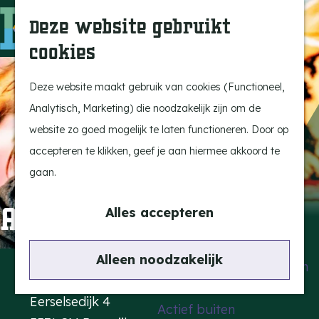
Uitagenda
Z
Deze website gebruikt
Beleef Bergeijk
o
M
cookies
Eten en drinken
e
e
G
Snoeperkes
k
n
a
Deze website maakt gebruik van cookies (Functioneel,
Kempen Dinerbon
e
u
n
Analytisch, Marketing) die noodzakelijk zijn om de
Vrijetijdsbesteding
n
a
website zo goed mogelijk te laten functioneren. Door op
Recreatie
a
accepteren te klikken, geef je aan hiermee akkoord te
BRGK Trein
r
gaan.
d
Highlights
Alex Roeka
e
Alles accepteren
Rietveld & Ruys
h
Cultuur & Erfgoed
o
Contact
Alleen noodzakelijk
De Dansende Katten
m
Kattendans
e
Eerselsedijk 4
Actief buiten
p