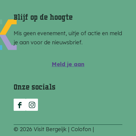
n
n
n
a
a
a
Blijf op de hoogte
o
o
o
p
p
p
Mis geen evenement, uitje of actie en meld
F
e
W
je aan voor de nieuwsbrief.
a
-
h
c
m
a
Meld je aan
e
a
t
b
i
s
Onze socials
o
l
A
o
p
k
p
F
I
a
n
c
s
© 2026 Visit Bergeijk |
Colofon
|