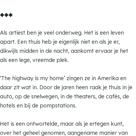
a
k
K
m
◆◆◆
a
a
K
t
a
Als artiest ben je veel onderweg. Het is een leven
t
t
apart. Een thuis heb je eigenlijk niet en als je er,
e
t
dikwijls midden in de nacht, aankomt ervaar je het
n
e
als een lege, vreemde plek.
d
n
a
d
‘The highway is my home’ zingen ze in Amerika en
n
a
daar zit wat in. Door de jaren heen raak je thuis in je
s
n
auto, op de snelwegen, in de theaters, de cafés, de
s
hotels en bij de pompstations.
Het is een ontwortelde, maar als je ertegen kunt,
over het geheel genomen, aangename manier van