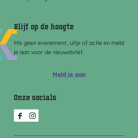
i
i
i
n
n
n
a
a
a
Blijf op de hoogte
o
o
o
p
p
p
Mis geen evenement, uitje of actie en meld
F
e
W
je aan voor de nieuwsbrief.
a
-
h
c
m
a
Meld je aan
e
a
t
b
i
s
Onze socials
o
l
A
o
p
k
p
F
I
a
n