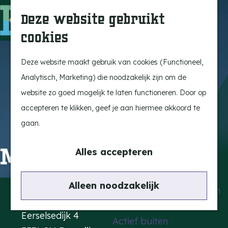
Uitagenda
Z
Deze website gebruikt
Beleef Bergeijk
o
M
cookies
Eten en drinken
e
e
G
Snoeperkes
k
n
a
Deze website maakt gebruik van cookies (Functioneel,
Kempen Dinerbon
e
u
n
Analytisch, Marketing) die noodzakelijk zijn om de
Vrijetijdsbesteding
n
a
website zo goed mogelijk te laten functioneren. Door op
Recreatie
a
accepteren te klikken, geef je aan hiermee akkoord te
BRGK Trein
r
gaan.
d
Highlights
Marie Koet
e
Alles accepteren
Rietveld & Ruys
h
Cultuur & Erfgoed
o
Contact
Alleen noodzakelijk
De Dansende Katten
m
Kattendans
e
Eerselsedijk 4
Actief buiten
p