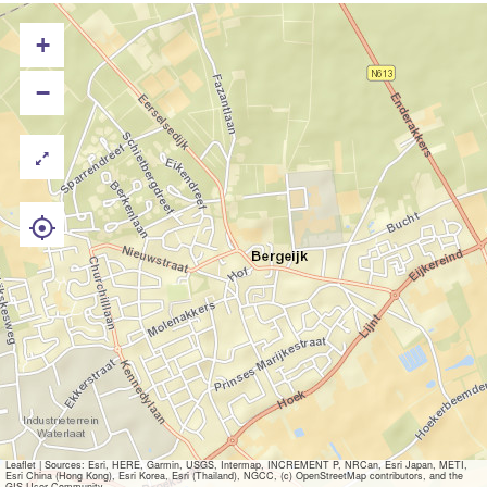
+
−
Leaflet
|
Sources: Esri, HERE, Garmin, USGS, Intermap, INCREMENT P, NRCan, Esri Japan, METI,
Esri China (Hong Kong), Esri Korea, Esri (Thailand), NGCC, (c) OpenStreetMap contributors, and the
GIS User Community