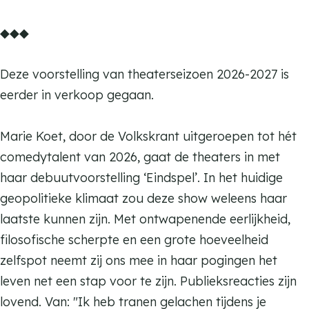
t
e
K
m
◆◆◆
t
a
K
t
a
Deze voorstelling van theaterseizoen 2026-2027 is
t
t
eerder in verkoop gegaan.
e
t
n
e
Marie Koet, door de Volkskrant uitgeroepen tot hét
d
n
comedytalent van 2026, gaat de theaters in met
a
d
haar debuutvoorstelling ‘Eindspel’. In het huidige
n
a
geopolitieke klimaat zou deze show weleens haar
s
n
laatste kunnen zijn. Met ontwapenende eerlijkheid,
s
filosofische scherpte en een grote hoeveelheid
zelfspot neemt zij ons mee in haar pogingen het
leven net een stap voor te zijn. Publieksreacties zijn
lovend. Van: "Ik heb tranen gelachen tijdens je