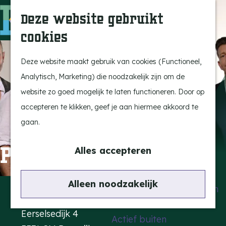
Uitagenda
Z
Deze website gebruikt
Beleef Bergeijk
o
M
cookies
Eten en drinken
e
e
G
Snoeperkes
k
n
a
Deze website maakt gebruik van cookies (Functioneel,
Kempen Dinerbon
e
u
n
Analytisch, Marketing) die noodzakelijk zijn om de
Vrijetijdsbesteding
n
a
website zo goed mogelijk te laten functioneren. Door op
Recreatie
a
accepteren te klikken, geef je aan hiermee akkoord te
BRGK Trein
r
gaan.
d
Highlights
Pater Moeskroen
e
Alles accepteren
Rietveld & Ruys
h
Cultuur & Erfgoed
o
Contact
Alleen noodzakelijk
De Dansende Katten
m
Kattendans
e
Eerselsedijk 4
Actief buiten
p