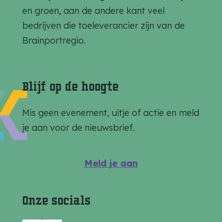
p
p
p
en groen, aan de andere kant veel
a
a
a
bedrijven die toeleverancier zijn van de
g
g
g
Brainportregio.
i
i
i
n
n
n
a
a
a
Blijf op de hoogte
o
o
o
p
p
p
Mis geen evenement, uitje of actie en meld
F
e
W
je aan voor de nieuwsbrief.
a
-
h
c
m
a
Meld je aan
e
a
t
b
i
s
Onze socials
o
l
A
o
p