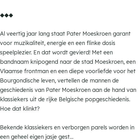
r
o
k
s
e
K
m
o
◆◆◆
e
r
k
s
a
K
e
n
o
r
k
t
a
n
Al veertig jaar lang staat Pater Moeskroen garant
e
o
r
t
t
voor muzikaliteit, energie en een flinke dosis
n
e
o
e
t
speelplezier. En dat wordt gevierd! Met een
n
e
n
e
bandnaam knipogend naar de stad Moeskroen, een
n
d
n
Vlaamse frontman en een diepe voorliefde voor het
a
d
Bourgondische leven, vertellen de mannen de
n
a
geschiedenis van Pater Moeskroen aan de hand van
s
n
klassiekers uit de rijke Belgische popgeschiedenis.
s
Hoe dat klinkt?
Bekende klassiekers en verborgen parels worden in
een geheel eigen jasje gest…