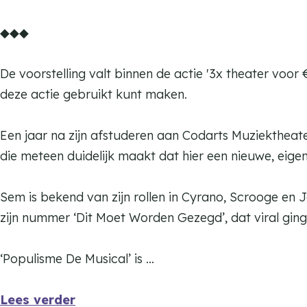
n
j
K
m
◆◆◆
n
a
K
t
a
De voorstelling valt binnen de actie '3x theater voor 
t
t
deze actie gebruikt kunt maken.
e
t
n
e
Een jaar na zijn afstuderen aan Codarts Muziekthea
d
n
die meteen duidelijk maakt dat hier een nieuwe, eige
a
d
n
a
Sem is bekend van zijn rollen in Cyrano, Scrooge en
s
n
zijn nummer ‘Dit Moet Worden Gezegd’, dat viral gin
s
‘Populisme De Musical’ is …
Lees verder