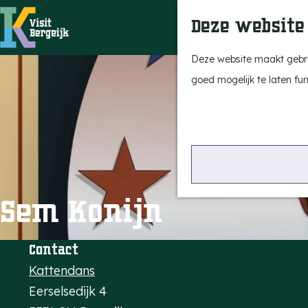
Deze website
G
Deze website maakt gebrui
a
goed mogelijk te laten fu
n
a
a
r
d
Sem Konijn
e
h
o
Contact
m
Kattendans
e
Eerselsedijk 4
p