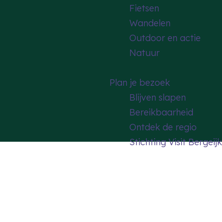
Fietsen
Wandelen
Outdoor en actie
Natuur
Plan je bezoek
Blijven slapen
Bereikbaarheid
Ontdek de regio
Stichting Visit Bergeijk