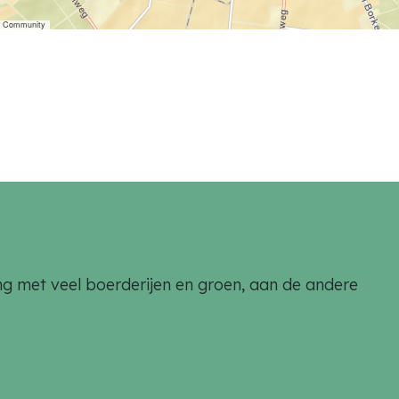
er Community
aling met veel boerderijen en groen, aan de andere