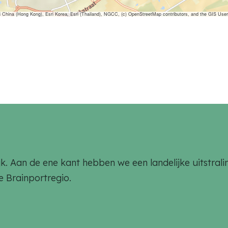
ina (Hong Kong), Esri Korea, Esri (Thailand), NGCC, (c) OpenStreetMap contributors, and the GIS Us
rlijk. Aan de ene kant hebben we een landelijke uitstr
de Brainportregio.