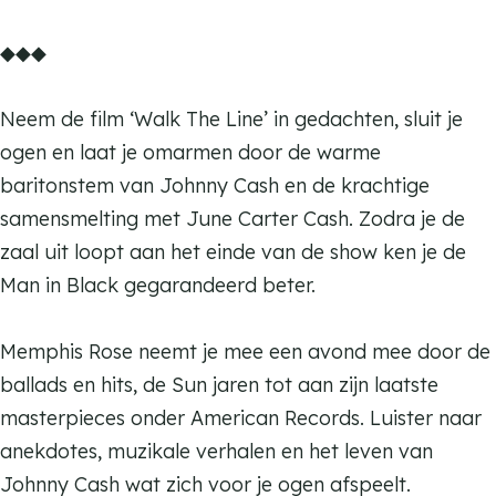
e
s
o
R
K
m
◆◆◆
e
s
o
a
K
e
s
t
a
Neem de film ‘Walk The Line’ in gedachten, sluit je
e
t
t
ogen en laat je omarmen door de warme
e
t
baritonstem van Johnny Cash en de krachtige
n
e
samensmelting met June Carter Cash. Zodra je de
d
n
zaal uit loopt aan het einde van de show ken je de
a
d
Man in Black gegarandeerd beter.
n
a
s
n
Memphis Rose neemt je mee een avond mee door de
s
ballads en hits, de Sun jaren tot aan zijn laatste
masterpieces onder American Records. Luister naar
anekdotes, muzikale verhalen en het leven van
Johnny Cash wat zich voor je ogen afspeelt.