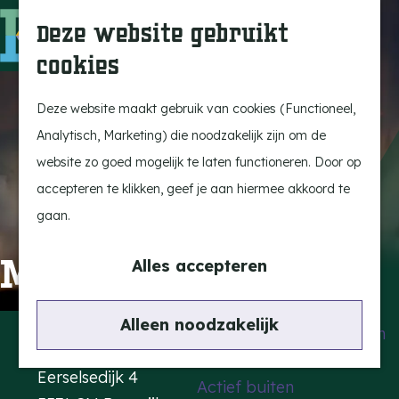
Uitagenda
Z
Deze website gebruikt
Beleef Bergeijk
o
M
cookies
Eten en drinken
e
e
G
Snoeperkes
k
n
a
Deze website maakt gebruik van cookies (Functioneel,
Kempen Dinerbon
e
u
n
Analytisch, Marketing) die noodzakelijk zijn om de
Vrijetijdsbesteding
n
a
website zo goed mogelijk te laten functioneren. Door op
Recreatie
a
accepteren te klikken, geef je aan hiermee akkoord te
BRGK Trein
r
gaan.
d
Highlights
Memphis Rose
e
Alles accepteren
Rietveld & Ruys
h
Cultuur & Erfgoed
o
Contact
Alleen noodzakelijk
De Dansende Katten
m
Kattendans
e
Eerselsedijk 4
Actief buiten
p