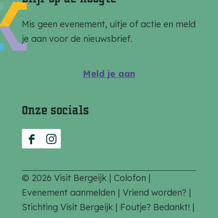
o
o
o
p
p
p
Mis geen evenement, uitje of actie en meld
F
e
W
je aan voor de nieuwsbrief.
a
-
h
c
m
a
Meld je aan
e
a
t
b
i
s
Onze socials
o
l
A
o
p
k
p
F
I
a
n
c
s
© 2026 Visit Bergeijk |
Colofon
|
e
t
Evenement aanmelden
|
Vriend worden?
|
b
a
Stichting Visit Bergeijk
|
Foutje? Bedankt!
|