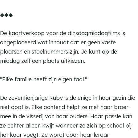
K
m
◆◆◆
a
K
t
a
De kaartverkoop voor de dinsdagmiddagfilms is
t
t
ongeplaceerd wat inhoudt dat er geen vaste
e
t
plaatsen en stoelnummers zijn. Je kunt op de
n
e
middag zelf een plaats uitkiezen.
d
n
a
d
"Elke familie heeft zijn eigen taal."
n
a
s
n
De zeventienjarige Ruby is de enige in haar gezin die
s
niet doof is. Elke ochtend helpt ze met haar broer
mee in de visserij van haar ouders. Haar passie kan
ze echter alleen kwijt wanneer ze zich op school bij
het koor voegt. Ze wordt door haar leraar