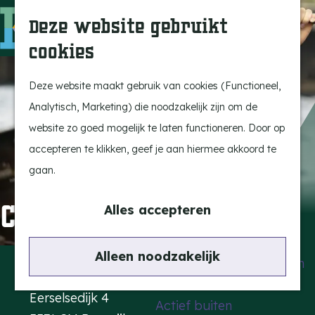
Uitagenda
Z
Deze website gebruikt
Beleef Bergeijk
o
M
cookies
Eten en drinken
e
e
G
Snoeperkes
k
n
a
Deze website maakt gebruik van cookies (Functioneel,
Kempen Dinerbon
e
u
n
Analytisch, Marketing) die noodzakelijk zijn om de
Vrijetijdsbesteding
n
a
website zo goed mogelijk te laten functioneren. Door op
Recreatie
a
accepteren te klikken, geef je aan hiermee akkoord te
BRGK Trein
r
gaan.
d
Highlights
CODA
e
Alles accepteren
Rietveld & Ruys
h
Cultuur & Erfgoed
o
Contact
Alleen noodzakelijk
De Dansende Katten
m
Kattendans
e
Eerselsedijk 4
Actief buiten
p