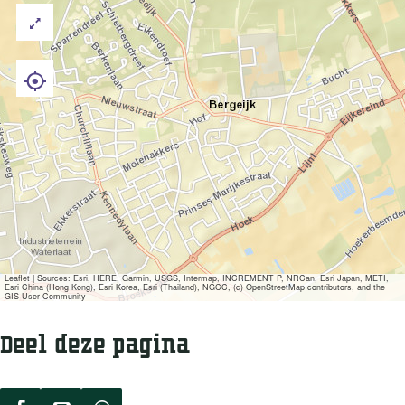
Leaflet
|
Sources: Esri, HERE, Garmin, USGS, Intermap, INCREMENT P, NRCan, Esri Japan, METI,
Esri China (Hong Kong), Esri Korea, Esri (Thailand), NGCC, (c) OpenStreetMap contributors, and the
GIS User Community
Deel deze pagina