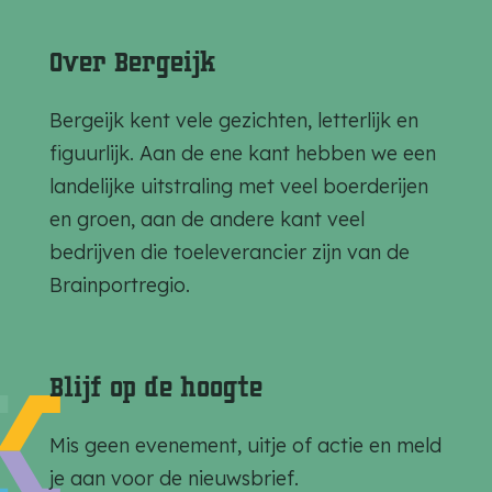
e
e
e
l
l
l
Over Bergeijk
d
d
d
e
e
e
Bergeijk kent vele gezichten, letterlijk en
z
z
z
figuurlijk. Aan de ene kant hebben we een
e
e
e
landelijke uitstraling met veel boerderijen
p
p
p
en groen, aan de andere kant veel
a
a
a
bedrijven die toeleverancier zijn van de
g
g
g
Brainportregio.
i
i
i
n
n
n
a
a
a
Blijf op de hoogte
o
o
o
p
p
p
Mis geen evenement, uitje of actie en meld
F
e
W
je aan voor de nieuwsbrief.