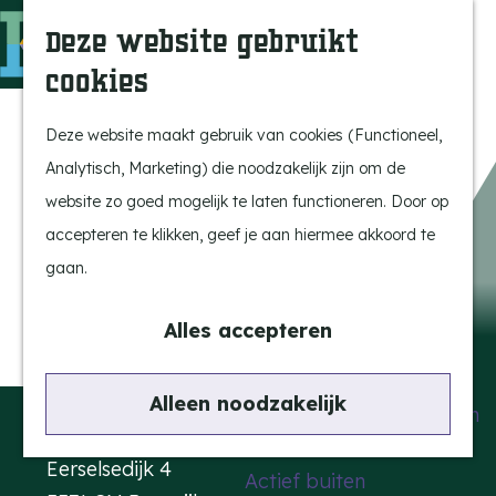
Uitagenda
Z
Deze website gebruikt
Beleef Bergeijk
o
M
cookies
Eten en drinken
e
e
G
Snoeperkes
k
n
a
Deze website maakt gebruik van cookies (Functioneel,
Kempen Dinerbon
e
u
n
Analytisch, Marketing) die noodzakelijk zijn om de
Vrijetijdsbesteding
n
a
website zo goed mogelijk te laten functioneren. Door op
Recreatie
a
accepteren te klikken, geef je aan hiermee akkoord te
BRGK Trein
r
gaan.
d
Highlights
Kamagurka
e
Alles accepteren
Rietveld & Ruys
h
Cultuur & Erfgoed
o
Contact
Alleen noodzakelijk
De Dansende Katten
m
Kattendans
e
Eerselsedijk 4
Actief buiten
p