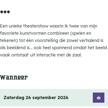
a
k
K
m
◆◆◆
a
a
K
t
a
Een unieke theatershow waarin ik twee van mijn
t
t
favoriete kunstvormen combineer (spelen en
e
t
tekenen) tot één voorstelling die zowel verhalend is
n
e
als beeldend is… ook heel spannend omdat het beeld
d
n
vaak ontstaat uit interactie met de zaal.
a
d
n
a
s
n
Wanneer
s
Zaterdag 26 september 2026