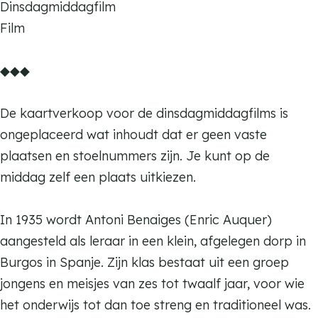
Dinsdagmiddagfilm
r
h
c
a
o
r
r
Film
W
e
h
c
k
a
W
h
r
e
h
K
m
h
◆◆◆
o
W
r
e
a
K
o
P
h
W
r
t
a
P
De kaartverkoop voor de dinsdagmiddagfilms is
r
o
h
W
t
t
r
ongeplaceerd wat inhoudt dat er geen vaste
o
P
o
h
e
t
o
plaatsen en stoelnummers zijn. Je kunt op de
m
r
P
o
n
e
m
middag zelf een plaats uitkiezen.
i
o
r
P
d
n
i
s
m
o
r
a
d
s
In 1935 wordt Antoni Benaiges (Enric Auquer)
e
i
m
o
n
a
e
aangesteld als leraar in een klein, afgelegen dorp in
d
s
i
m
s
n
d
Burgos in Spanje. Zijn klas bestaat uit een groep
t
e
s
i
s
t
jongens en meisjes van zes tot twaalf jaar, voor wie
h
d
e
s
h
het onderwijs tot dan toe streng en traditioneel was.
e
t
d
e