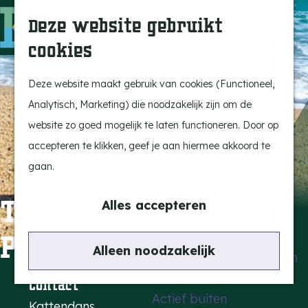
Uitagenda
Z
Deze website gebruikt
Beleef Bergeijk
o
M
cookies
Eten en drinken
e
e
G
Snoeperkes
k
n
a
Deze website maakt gebruik van cookies (Functioneel,
Kempen Dinerbon
e
u
n
Analytisch, Marketing) die noodzakelijk zijn om de
Vrijetijdsbesteding
n
a
website zo goed mogelijk te laten functioneren. Door op
Recreatie
a
accepteren te klikken, geef je aan hiermee akkoord te
BRGK Trein
r
gaan.
d
Highlights
The Teacher Who
e
Alles accepteren
Rietveld & Ruys
h
Promised the Sea
Cultuur & Erfgoed
o
Alleen noodzakelijk
De Dansende Katten
m
e
Contact
Actief buiten
p
Kattendans