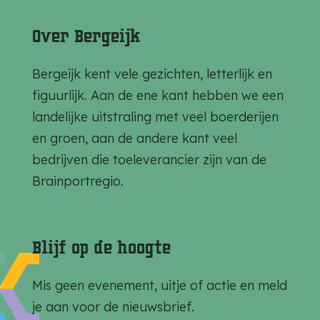
e
e
e
l
l
l
Over Bergeijk
d
d
d
e
e
e
Bergeijk kent vele gezichten, letterlijk en
z
z
z
figuurlijk. Aan de ene kant hebben we een
e
e
e
landelijke uitstraling met veel boerderijen
p
p
p
en groen, aan de andere kant veel
a
a
a
bedrijven die toeleverancier zijn van de
g
g
g
Brainportregio.
i
i
i
n
n
n
a
a
a
Blijf op de hoogte
o
o
o
p
p
p
Mis geen evenement, uitje of actie en meld
F
e
W
je aan voor de nieuwsbrief.