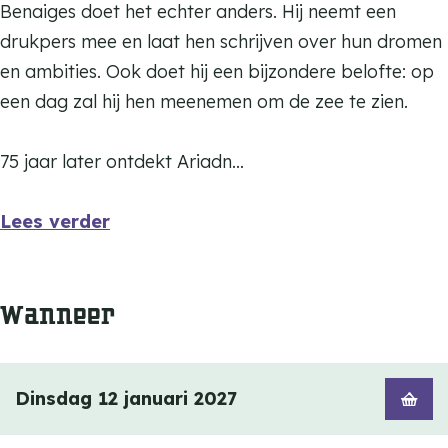
e
Benaiges doet het echter anders. Hij neemt een
S
h
t
d
S
drukpers mee en laat hen schrijven over hun dromen
e
e
h
t
e
en ambities. Ook doet hij een bijzondere belofte: op
a
S
e
h
a
een dag zal hij hen meenemen om de zee te zien.
e
S
e
a
e
S
75 jaar later ontdekt Ariadn…
a
e
a
Lees verder
Wanneer
Dinsdag 12 januari 2027