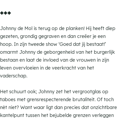
l
o
M
e
K
m
◆◆◆
l
o
M
a
K
l
o
t
a
Johnny de Mol is terug op de planken! Hij heeft diep
l
t
t
gezeten, grondig gegraven en dan creëer je een
e
t
hoop. In zijn tweede show ‘Goed dat jij bestaat!’
n
e
omarmt Johnny de geborgenheid van het burgerlijk
d
n
bestaan en laat de invloed van de vrouwen in zijn
a
d
leven overvloeien in de veerkracht van het
n
a
vaderschap.
s
n
s
Het schuurt ook; Johnny zet het vergrootglas op
taboes met grensrespecterende brutaliteit. Of toch
nèt niet? Want waar ligt dan precies dat onzichtbare
kantelpunt tussen het bejubelde grenzen verleggen