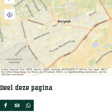
Leaflet
|
Sources: Esri, HERE, Garmin, USGS, Intermap, INCREMENT P, NRCan, Esri Japan, METI,
Esri China (Hong Kong), Esri Korea, Esri (Thailand), NGCC, (c) OpenStreetMap contributors, and the
GIS User Community
Deel deze pagina
D
D
D