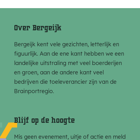
e
e
e
e
e
e
l
l
l
Over Bergeijk
d
d
d
e
e
e
Bergeijk kent vele gezichten, letterlijk en
z
z
z
figuurlijk. Aan de ene kant hebben we een
e
e
e
landelijke uitstraling met veel boerderijen
p
p
p
en groen, aan de andere kant veel
a
a
a
bedrijven die toeleverancier zijn van de
g
g
g
Brainportregio.
i
i
i
n
n
n
a
a
a
Blijf op de hoogte
o
o
o
p
p
p
Mis geen evenement, uitje of actie en meld