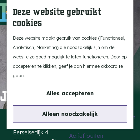
Uitagenda
Z
Deze website gebruikt
Beleef Bergeijk
o
M
cookies
Eten en drinken
e
e
G
Snoeperkes
k
n
a
Deze website maakt gebruik van cookies (Functioneel,
Kempen Dinerbon
e
u
n
Analytisch, Marketing) die noodzakelijk zijn om de
Vrijetijdsbesteding
n
a
website zo goed mogelijk te laten functioneren. Door op
Recreatie
a
accepteren te klikken, geef je aan hiermee akkoord te
BRGK Trein
r
gaan.
d
Highlights
Johnny de Mol
e
Alles accepteren
Rietveld & Ruys
h
Cultuur & Erfgoed
o
Contact
Alleen noodzakelijk
De Dansende Katten
m
Kattendans
e
Eerselsedijk 4
Actief buiten
p