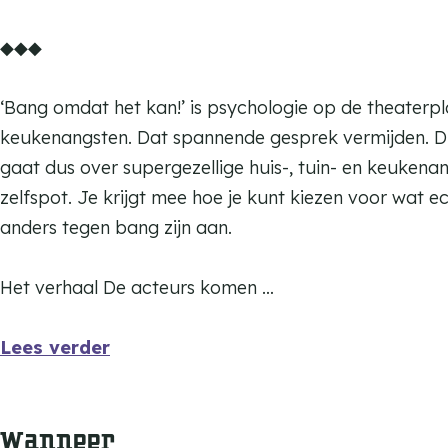
e
t
h
t
a
K
m
t
◆◆◆
k
e
h
t
a
K
k
a
t
e
h
t
a
a
‘Bang omdat het kan!’ is psychologie op de theaterpl
n
k
t
e
t
t
n
keukenangsten. Dat spannende gesprek vermijden. Dinge
!
a
k
t
e
t
!
gaat dus over supergezellige huis-, tuin- en keukenan
n
a
k
n
e
zelfspot. Je krijgt mee hoe je kunt kiezen voor wat ec
!
n
a
d
n
anders tegen bang zijn aan.
!
n
a
d
!
n
a
Het verhaal De acteurs komen …
s
n
s
Lees verder
Wanneer