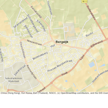
ina (Hong Kong), Esri Korea, Esri (Thailand), NGCC, (c) OpenStreetMap contributors, and the GIS Us