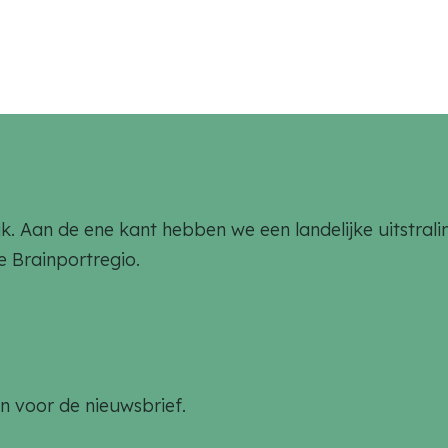
rlijk. Aan de ene kant hebben we een landelijke uitstr
de Brainportregio.
an voor de nieuwsbrief.