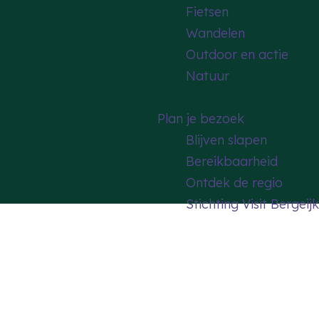
Fietsen
Wandelen
Outdoor en actie
Natuur
Plan je bezoek
Blijven slapen
Bereikbaarheid
Ontdek de regio
Stichting Visit Bergeijk