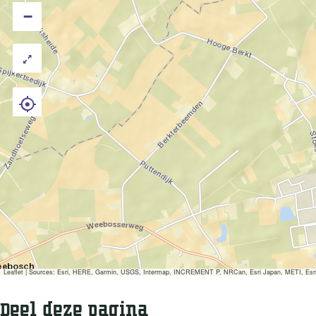
−
Leaflet
|
Sources: Esri, HERE, Garmin, USGS, Intermap, INCREMENT P, NRCan, Esri Japan, METI, Esri Ch
Deel deze pagina