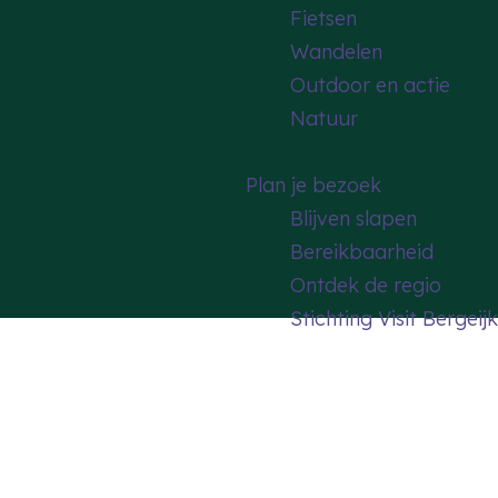
Fietsen
Wandelen
Outdoor en actie
Natuur
Plan je bezoek
Blijven slapen
Bereikbaarheid
Ontdek de regio
Stichting Visit Bergeijk