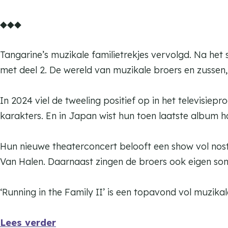
e
n
K
m
◆◆◆
e
a
K
t
a
Tangarine’s muzikale familietrekjes vervolgd. Na het 
t
t
met deel 2. De wereld van muzikale broers en zusse
e
t
n
e
In 2024 viel de tweeling positief op in het televisie
d
n
karakters. En in Japan wist hun toen laatste album h
a
d
n
a
Hun nieuwe theaterconcert belooft een show vol nos
s
n
Van Halen. Daarnaast zingen de broers ook eigen so
s
‘Running in the Family II’ is een topavond vol muzika
Lees verder