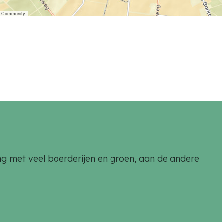
er Community
aling met veel boerderijen en groen, aan de andere