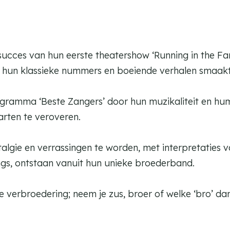
succes van hun eerste theatershow ‘Running in the Fam
n, hun klassieke nummers en boeiende verhalen smaak
programma ‘Beste Zangers’ door hun muzikaliteit en hu
arten te veroveren.
talgie en verrassingen te worden, met interpretatie
ngs, ontstaan vanuit hun unieke broederband.
le verbroedering; neem je zus, broer of welke ‘bro’ d