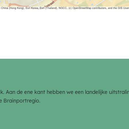
ina (Hong Kong), Esri Korea, Esri (Thailand), NGCC, (c) OpenStreetMap contributors, and the GIS Us
rlijk. Aan de ene kant hebben we een landelijke uitstr
de Brainportregio.