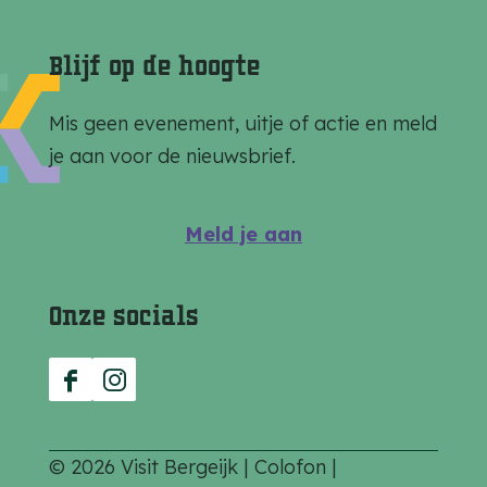
o
i
i
i
i
i
Blijf op de hoogte
r
n
n
n
n
n
i
a
a
a
a
a
Mis geen evenement, uitje of actie en meld
je aan voor de nieuwsbrief.
g
e
Meld je aan
p
a
Onze socials
g
i
F
I
n
a
n
c
s
© 2026 Visit Bergeijk |
Colofon
|
a