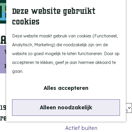
Uitagenda
Z
Deze website gebruikt
Beleef Bergeijk
o
M
cookies
Eten en drinken
e
e
G
Snoeperkes
k
n
a
Activiteiten
Deze website maakt gebruik van cookies (Functioneel,
Kempen Dinerbon
e
u
n
Analytisch, Marketing) die noodzakelijk zijn om de
Vrijetijdsbesteding
n
W
a
Vandaag
Morgen
Dit weekend
website zo goed mogelijk te laten functioneren. Door op
Recreatie
a
W
a
S
accepteren te klikken, geef je aan hiermee akkoord te
Kies datum
BRGK Trein
n
r
o
gaan.
a
n
d
r
Highlights
e
t
Filter
e
t
Alles accepteren
Rietveld & Ruys
e
h
e
z
Cultuur & Erfgoed
r
o
e
S
193 t/m 176 van 176
Alleen noodzakelijk
o
De Dansende Katten
m
r
o
resultaten
e
o
e
r
Actief buiten
p
p