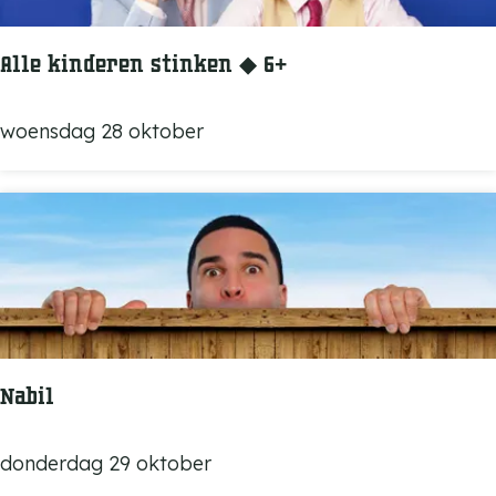
T
r
Alle kinderen stinken ◆ 6+
a
i
A
woensdag 28 oktober
l
l
l
e
k
i
n
d
e
Nabil
r
e
N
donderdag 29 oktober
n
a