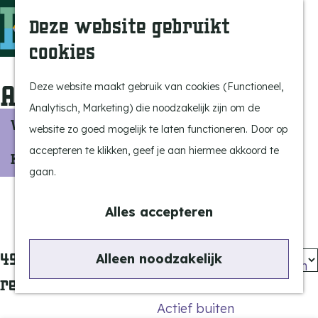
Uitagenda
Z
Deze website gebruikt
Beleef Bergeijk
o
M
cookies
Eten en drinken
e
e
G
Snoeperkes
k
n
a
Activiteiten
Deze website maakt gebruik van cookies (Functioneel,
Kempen Dinerbon
e
u
n
Analytisch, Marketing) die noodzakelijk zijn om de
Vrijetijdsbesteding
n
W
a
Vandaag
Morgen
Dit weekend
website zo goed mogelijk te laten functioneren. Door op
Recreatie
a
W
a
S
accepteren te klikken, geef je aan hiermee akkoord te
Kies datum
BRGK Trein
n
r
o
gaan.
a
n
d
r
Highlights
e
t
Filter
e
t
Alles accepteren
Rietveld & Ruys
e
h
e
z
Cultuur & Erfgoed
r
o
e
S
49 t/m 72 van 177
Alleen noodzakelijk
o
De Dansende Katten
m
r
o
resultaten
e
o
e
r
Actief buiten
p
p