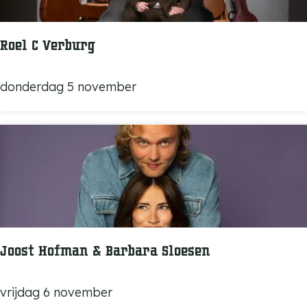
a
d
n
G
r
Roel C Verburg
o
e
R
donderdag 5 november
n
o
e
e
n
l
d
C
i
V
j
e
k
r
b
Joost Hofman & Barbara Sloesen
u
r
J
vrijdag 6 november