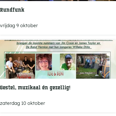
a
r
Rundfunk
d
o
R
vrijdag 9 oktober
u
n
d
f
u
n
k
Gestel, muzikaal én gezellig!
G
zaterdag 10 oktober
e