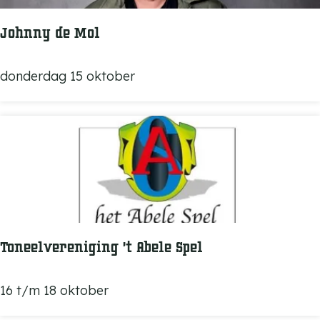
m
a
Johnny de Mol
n
◆
J
donderdag 15 oktober
4
o
+
h
n
n
y
d
e
M
Toneelvereniging ’t Abele Spel
o
l
T
16 t/m 18 oktober
o