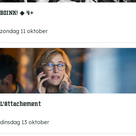
g
n
e
e
BOINK! ◆ 4+
z
e
B
zondag 11 oktober
l
O
l
I
i
N
g
K
!
!
◆
4
+
L'Attachement
L
dinsdag 13 oktober
'