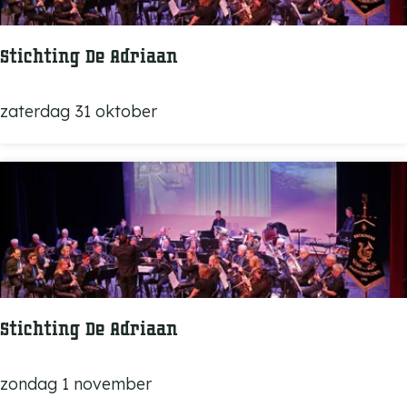
v
e
n
Stichting De Adriaan
s
H
S
zaterdag 31 oktober
a
t
r
i
m
c
o
h
n
t
i
i
e
n
C
g
Stichting De Adriaan
o
D
r
e
S
zondag 1 november